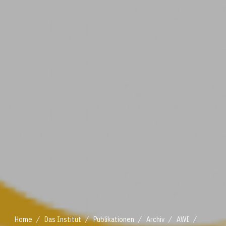
/
/
/
/
/
Home
Das Institut
Publikationen
Archiv
AWI