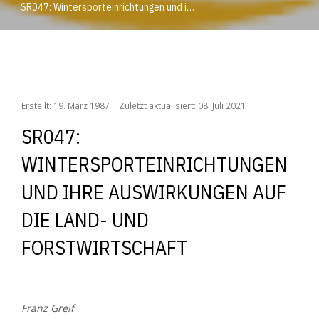
SR047: Wintersporteinrichtungen und ihre Auswirkungen auf die Land- und Forstwirtschaft
/
/
/
/
/
Home
Das Institut
Publikationen
Archiv
AWI
SR047: Wintersporteinrichtungen und ihre Auswirkungen auf die Land- und Forstwirtschaft
Erstellt: 19. März 1987
Zuletzt aktualisiert: 08. Juli 2021
SR047:
WINTERSPORTEINRICHTUNGEN
UND IHRE AUSWIRKUNGEN AUF
DIE LAND- UND
FORSTWIRTSCHAFT
Franz Greif