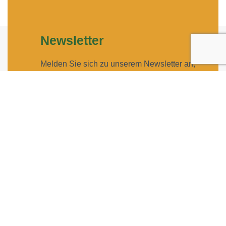
Newsletter
Melden Sie sich zu unserem Newsletter an,
um auf dem Laufenden zu bleiben.
Geben Sie Ihre E-Mail-Adresse ein, um
sich anzumelden
Geben Sie bitte Ihre E-Mail-Adresse für die Anmeldung
an, z. B. abc@xyz.com.
Ich möchte Ihren Newsletter erhalten und
akzeptiere die Datenschutzerklärung.
Sie können den Newsletter jederzeit über den Link in
unserem Newsletter abbestellen.