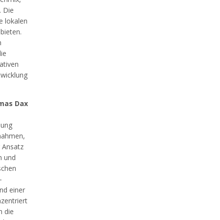
. Die
e lokalen
bieten.
n
ie
ativen
twicklung
omas Dax
lung
ßnahmen,
r Ansatz
n und
schen
-
nd einer
zentriert
h die