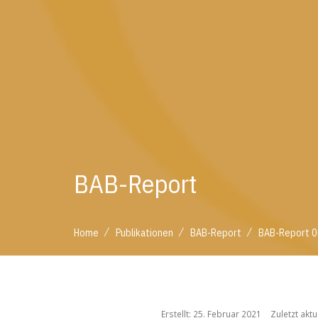
BAB-Report
/
/
/
Home
Publikationen
BAB-Report
BAB-Report 00
/
/
/
Home
Publikationen
BAB-Report
BAB-Report 
Erstellt: 25. Februar 2021
Zuletzt akt