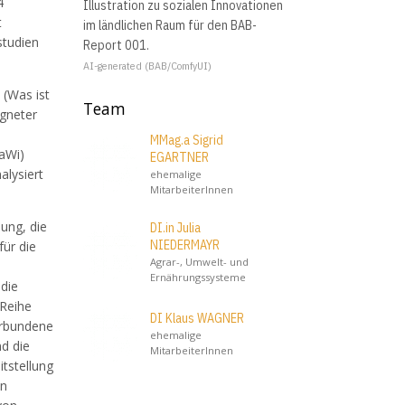
4
Illustration zu sozialen Innovationen
t
im ländlichen Raum für den BAB-
studien
Report 001.
AI-generated (BAB/ComfyUI)
 (Was ist
Team
igneter
MMag.a Sigrid
LaWi)
EGARTNER
alysiert
ehemalige
MitarbeiterInnen
ung, die
DI.in Julia
NIEDERMAYR
ür die
Agrar-, Umwelt- und
Ernährungssysteme
die
 Reihe
DI Klaus WAGNER
erbundene
ehemalige
nd die
MitarbeiterInnen
itstellung
en