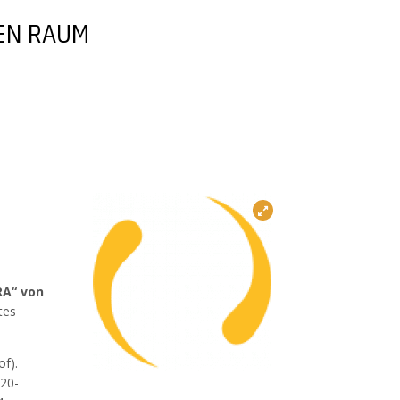
HEN RAUM
RA“ von
tes
of).
20-