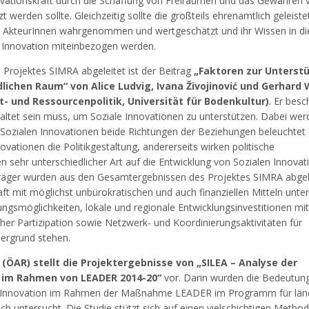
ovationskraft durch die Schaffung von Freiräumen und das Gewähren 
 werden sollte. Gleichzeitig sollte die großteils ehrenamtlich geleiste
her AkteurInnen wahrgenommen und wertgeschätzt und ihr Wissen in di
n Innovation miteinbezogen werden.
 Projektes SIMRA abgeleitet ist der Beitrag
„Faktoren zur Unterst
dlichen Raum“ von Alice Ludvig, Ivana Živojinović und Gerhard
lt- und Ressourcenpolitik, Universität für Bodenkultur)
. Er besc
staltet sein muss, um Soziale Innovationen zu unterstützen. Dabei we
n Sozialen Innovationen beide Richtungen der Beziehungen beleuchtet
novationen die Politikgestaltung, andererseits wirken politische
ehr unterschiedlicher Art auf die Entwicklung von Sozialen Innovat
räger wurden aus den Gesamtergebnissen des Projektes SIMRA abgele
ft mit möglichst unbürokratischen und auch finanziellen Mitteln unter
ngsmöglichkeiten, lokale und regionale Entwicklungsinvestitionen mit
icher Partizipation sowie Netzwerk- und Koordinierungsaktivitäten für
dergrund stehen.
(ÖAR) stellt die Projektergebnisse von „SILEA – Analyse der
n im Rahmen von LEADER 2014-20“
vor. Darin wurden die Bedeutung
r Innovation im Rahmen der Maßnahme LEADER im Programm für länd
ich untersucht. Die Studie stützt sich auf einen vielschichtigen Metho