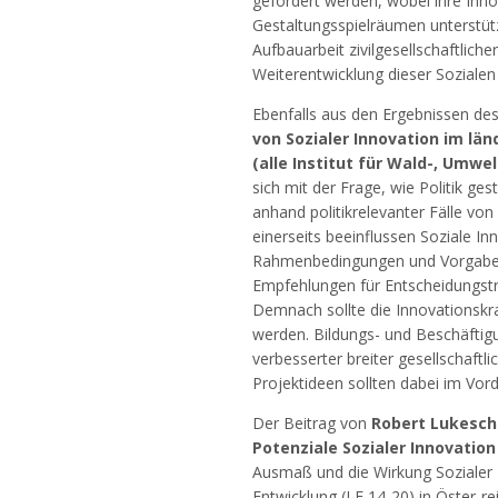
gefördert werden, wobei ihre Inn
Gestaltungsspielräumen unterstützt
Aufbauarbeit zivilgesellschaftlic
Weiterentwicklung dieser Soziale
Ebenfalls aus den Ergebnissen des
von Sozialer Innovation im län
(alle Institut für Wald-, Umwe
sich mit der Frage, wie Politik ge
anhand politikrelevanter Fälle vo
einerseits beeinflussen Soziale In
Rahmenbedingungen und Vorgaben s
Empfehlungen für Entscheidungst
Demnach sollte die Innovationskra
werden. Bildungs- und Beschäftigu
verbesserter breiter gesellschaftl
Projektideen sollten dabei im Vor
Der Beitrag von
Robert Lukesch 
Potenziale Sozialer Innovatio
Ausmaß und die Wirkung Soziale
Entwicklung (LE 14-20) in Öster-re