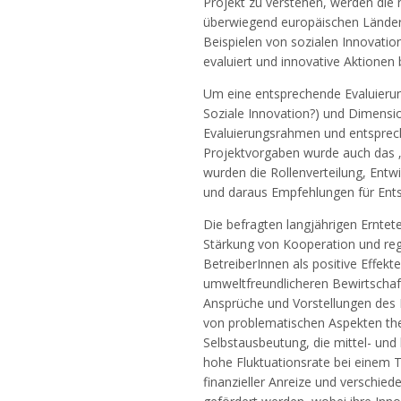
Projekt zu verstehen, werden die
überwiegend europäischen Ländern
Beispielen von sozialen Innovatio
evaluiert und innovative Aktionen
Um eine entsprechende Evaluierun
Soziale Innovation?) und Dimensi
Evaluierungsrahmen und entsprec
Projektvorgaben wurde auch das „F
wurden die Rollenverteilung, Entw
und daraus Empfehlungen für Ents
Die befragten langjährigen Erntet
Stärkung von Kooperation und reg
BetreiberInnen als positive Effekt
umweltfreundlicheren Bewirtschaft
Ansprüche und Vorstellungen des 
von problematischen Aspekten the
Selbstausbeutung, die mittel- und 
hohe Fluktuationsrate bei einem Te
finanzieller Anreize und versch