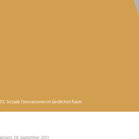
1: Soziale Innovationen im ländlichen Raum
001: Soziale Innovationen im ländlichen Raum
ualisiert: 29. September 2021