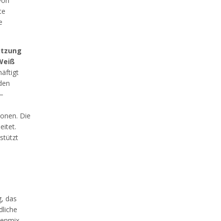
von
te
e
ützung
 Weiß
häftigt
rden
 –
ionen. Die
itet.
stützt
, das
liche
denmix,