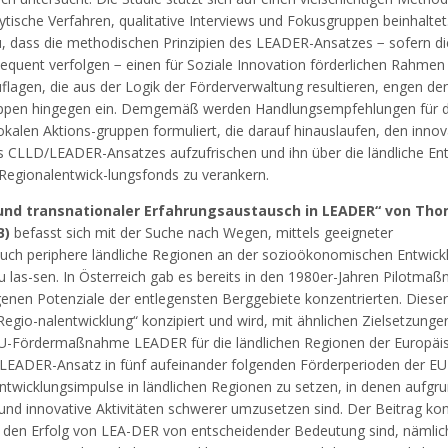
ytische Verfahren, qualitative Interviews und Fokusgruppen beinhaltet
, dass die methodischen Prinzipien des LEADER-Ansatzes − sofern di
quent verfolgen − einen für Soziale Innovation förderlichen Rahmen 
lagen, die aus der Logik der Förderverwaltung resultieren, engen de
uppen hingegen ein. Demgemäß werden Handlungsempfehlungen für d
alen Aktions-gruppen formuliert, die darauf hinauslaufen, den innov
s CLLD/LEADER-Ansatzes aufzufrischen und ihn über die ländliche En
 Regionalentwick-lungsfonds zu verankern.
 und transnationaler Erfahrungsaustausch in LEADER“ von Th
B)
befasst sich mit der Suche nach Wegen, mittels geeigneter
uch periphere ländliche Regionen an der sozioökonomischen Entwick
u las-sen. In Österreich gab es bereits in den 1980er-Jahren Pilotma
genen Potenziale der entlegensten Berggebiete konzentrierten. Diese
egio-nalentwicklung“ konzipiert und wird, mit ähnlichen Zielsetzunge
 EU-Fördermaßnahme LEADER für die ländlichen Regionen der Europäi
 LEADER-Ansatz in fünf aufeinander folgenden Förderperioden der EU
ntwicklungsimpulse in ländlichen Regionen zu setzen, in denen aufgru
und innovative Aktivitäten schwerer umzusetzen sind. Der Beitrag kon
ür den Erfolg von LEA-DER von entscheidender Bedeutung sind, nämlic