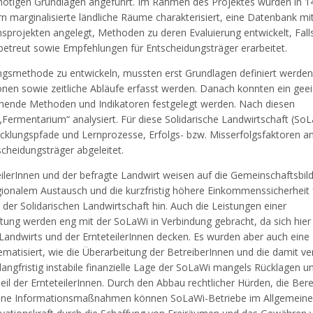
 nötigen Grundlagen angeführt. Im Rahmen des Projektes wurden in 1
 marginalisierte ländliche Räume charakterisiert, eine Datenbank mi
nsprojekten angelegt, Methoden zu deren Evaluierung entwickelt, Fall
 betreut sowie Empfehlungen für Entscheidungsträger erarbeitet.
gsmethode zu entwickeln, mussten erst Grundlagen definiert werden
onen sowie zeitliche Abläufe erfasst werden. Danach konnten ein gee
hende Methoden und Indikatoren festgelegt werden. Nach diesen
ermentarium“ analysiert. Für diese Solidarische Landwirtschaft (So
icklungspfade und Lernprozesse, Erfolgs- bzw. Misserfolgsfaktoren an
cheidungsträger abgeleitet.
eilerInnen und der befragte Landwirt weisen auf die Gemeinschaftsbild
ionalem Austausch und die kurzfristig höhere Einkommenssicherheit f
e der Solidarischen Landwirtschaft hin. Auch die Leistungen einer
ung werden eng mit der SoLaWi in Verbindung gebracht, da sich hier 
Landwirts und der ErnteteilerInnen decken. Es wurden aber auch eine
matisiert, wie die Überarbeitung der BetreiberInnen und die damit v
langfristig instabile finanzielle Lage der SoLaWi mangels Rücklagen u
il der ErnteteilerInnen. Durch den Abbau rechtlicher Hürden, die Bere
iedene Informationsmaßnahmen können SoLaWi-Betriebe im Allgemein