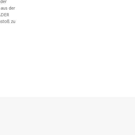
 der
 aus der
EADER
nstoß zu