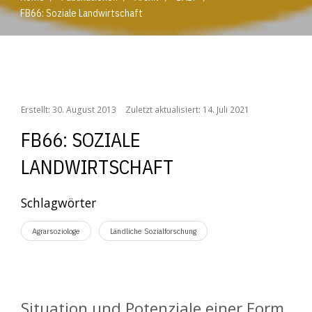
FB66: Soziale Landwirtschaft
/
/
/
/
Home
Publikationen
Archiv
BABF
FB66: Soziale Landwirtschaft
Erstellt: 30. August 2013
Zuletzt aktualisiert: 14. Juli 2021
FB66: SOZIALE
LANDWIRTSCHAFT
Schlagwörter
Agrarsoziologe
Ländliche Sozialforschung
Situation und Potenziale einer Form