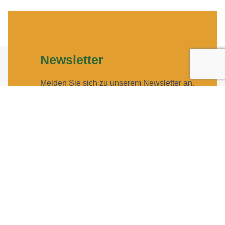
Newsletter
Melden Sie sich zu unserem Newsletter an,
um auf dem Laufenden zu bleiben.
Geben Sie Ihre E-Mail-Adresse ein, um
sich anzumelden
Geben Sie bitte Ihre E-Mail-Adresse für die Anmeldung
an, z. B. abc@xyz.com.
Ich möchte Ihren Newsletter erhalten und
akzeptiere die Datenschutzerklärung.