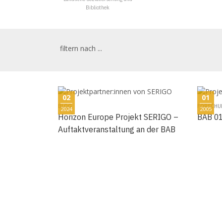
Bibliothek
filtern nach ...
02
01
BLOG
FORSCHU
2024
2005
Horizon Europe Projekt SERIGO –
BAB 01
Auftaktveranstaltung an der BAB