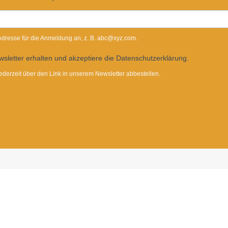
-Adresse für die Anmeldung an, z. B. abc@xyz.com.
sletter erhalten und akzeptiere die Datenschutzerklärung.
ederzeit über den Link in unserem Newsletter abbestellen.
Dietrichgasse 27
1030 Wien
+43 (1) 71100 - 637415
office@bab.gv.at