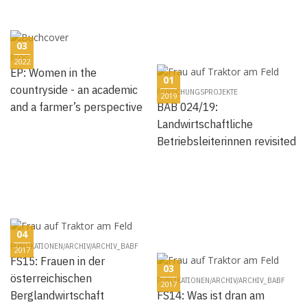
03
BLOG
2022
EP: Women in the
01
countryside - an academic
FORSCHUNGSPROJEKTE
2019
and a farmer’s perspective
BAB 024/19:
Landwirtschaftliche
Betriebsleiterinnen revisited
04
PUBLIKATIONEN/ARCHIV/ARCHIV_BABF
2017
FS15: Frauen in der
03
österreichischen
PUBLIKATIONEN/ARCHIV/ARCHIV_BABF
2017
Berglandwirtschaft
FS14: Was ist dran am