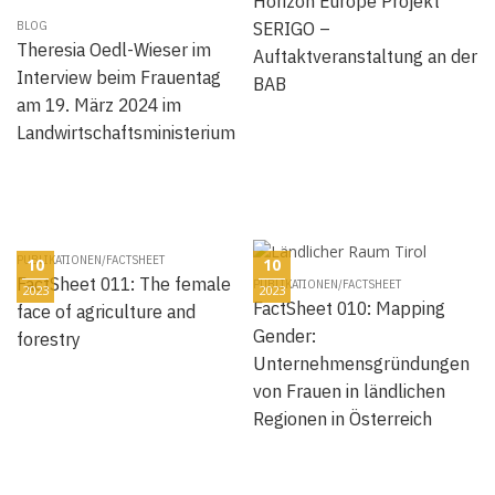
Horizon Europe Projekt
SERIGO –
BLOG
Theresia Oedl-Wieser im
Auftaktveranstaltung an der
Interview beim Frauentag
BAB
am 19. März 2024 im
Landwirtschaftsministerium
PUBLIKATIONEN/FACTSHEET
10
10
FactSheet 011: The female
PUBLIKATIONEN/FACTSHEET
2023
2023
FactSheet 010: Mapping
face of agriculture and
Gender:
forestry
Unternehmensgründungen
von Frauen in ländlichen
Regionen in Österreich