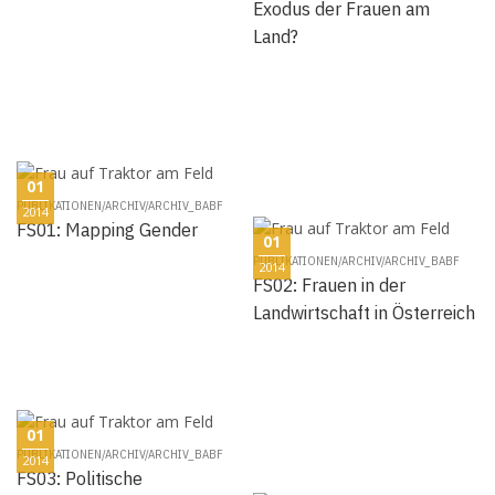
Exodus der Frauen am
Land?
01
PUBLIKATIONEN/ARCHIV/ARCHIV_BABF
2014
FS01: Mapping Gender
01
PUBLIKATIONEN/ARCHIV/ARCHIV_BABF
2014
FS02: Frauen in der
Landwirtschaft in Österreich
01
PUBLIKATIONEN/ARCHIV/ARCHIV_BABF
2014
FS03: Politische