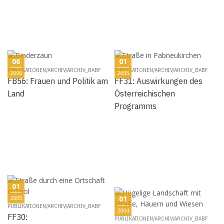
06
01
PUBLIKATIONEN/ARCHIV/ARCHIV_BABF
PUBLIKATIONEN/ARCHIV/ARCHIV_BABF
2006
2005
FB56: Frauen und Politik am
FF31: Auswirkungen des
Land
Österreichischen
Programms
01
2005
01
PUBLIKATIONEN/ARCHIV/ARCHIV_BABF
2004
FF30:
PUBLIKATIONEN/ARCHIV/ARCHIV_BABF