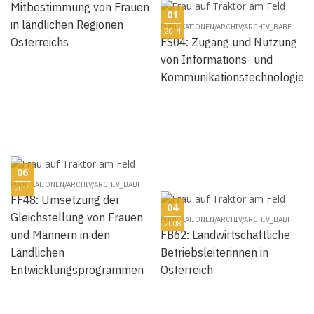
Mitbestimmung von Frauen
01
in ländlichen Regionen
PUBLIKATIONEN/ARCHIV/ARCHIV_BABF
2014
Österreichs
FS04: Zugang und Nutzung
von Informations- und
Kommunikationstechnologie
06
PUBLIKATIONEN/ARCHIV/ARCHIV_BABF
2011
FF48: Umsetzung der
04
Gleichstellung von Frauen
PUBLIKATIONEN/ARCHIV/ARCHIV_BABF
2008
und Männern in den
FB62: Landwirtschaftliche
Ländlichen
Betriebsleiterinnen in
Entwicklungsprogrammen
Österreich