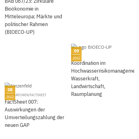
BAB 067/23: Zirkuläre
Bioökonomie in
Mitteleuropa: Märkte und
politischer Rahmen
(BIOECO-UP)
09
BLOG
2022
Koordination im
Hochwasserrisikomanagemen
Wasserkraft,
Landwirtschaft,
08
Raumplanung
PUBLIKATIONEN/FACTSHEET
2022
FactSheet 007:
Auswirkungen der
Umverteilungszahlung der
neuen GAP