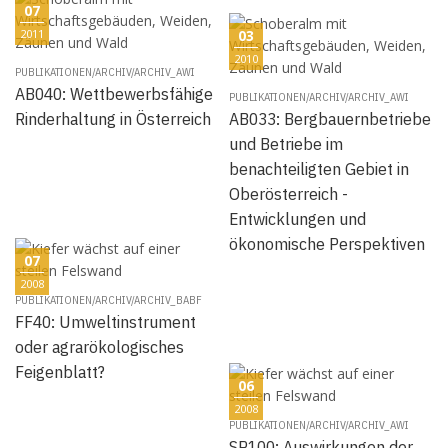
07
2011
03
2010
PUBLIKATIONEN/ARCHIV/ARCHIV_AWI
AB040: Wettbewerbsfähige
PUBLIKATIONEN/ARCHIV/ARCHIV_AWI
Rinderhaltung in Österreich
AB033: Bergbauernbetriebe
und Betriebe im
benachteiligten Gebiet in
Oberösterreich -
Entwicklungen und
ökonomische Perspektiven
07
2008
PUBLIKATIONEN/ARCHIV/ARCHIV_BABF
FF40: Umweltinstrument
oder agrarökologisches
Feigenblatt?
06
2008
PUBLIKATIONEN/ARCHIV/ARCHIV_AWI
SR100: Auswirkungen der