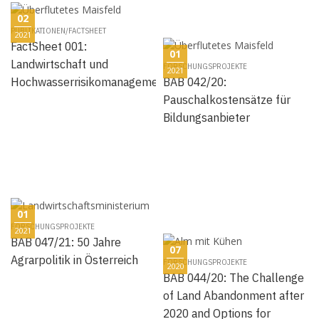
02
PUBLIKATIONEN/FACTSHEET
2021
FactSheet 001:
01
Landwirtschaft und
FORSCHUNGSPROJEKTE
2021
Hochwasserrisikomanagement
BAB 042/20:
Pauschalkostensätze für
Bildungsanbieter
01
FORSCHUNGSPROJEKTE
2021
BAB 047/21: 50 Jahre
07
Agrarpolitik in Österreich
FORSCHUNGSPROJEKTE
2020
BAB 044/20: The Challenge
of Land Abandonment after
2020 and Options for