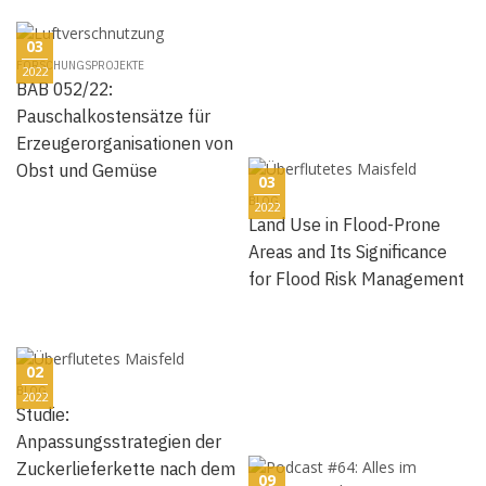
03
FORSCHUNGSPROJEKTE
2022
BAB 052/22:
Pauschalkostensätze für
Erzeugerorganisationen von
Obst und Gemüse
03
BLOG
2022
Land Use in Flood-Prone
Areas and Its Significance
for Flood Risk Management
02
BLOG
2022
Studie:
Anpassungsstrategien der
Zuckerlieferkette nach dem
09