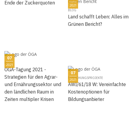
Ende der Zuckerquoten
2021
BLOG
Land schafft Leben: Alles im
Grünen Bericht?
07
BLOG
2021
ÖGA-Tagung 2021 -
07
Strategien für den Agrar-
FORSCHUNGSPROJEKTE
2021
und Ernährungssektor und
AWI/61/18 W: Vereinfachte
den ländlichen Raum in
Kostenoptionen für
Zeiten multipler Krisen
Bildungsanbieter