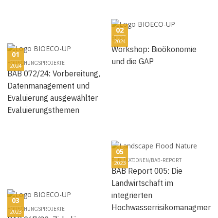
02
BLOG
2024
Workshop: Bioökonomie
01
und die GAP
FORSCHUNGSPROJEKTE
2024
BAB 072/24: Vorbereitung,
Datenmanagement und
Evaluierung ausgewählter
Evaluierungsthemen
05
PUBLIKATIONEN/BAB-REPORT
2023
BAB Report 005: Die
Landwirtschaft im
integrierten
03
Hochwasserrisikomanagment
FORSCHUNGSPROJEKTE
2023