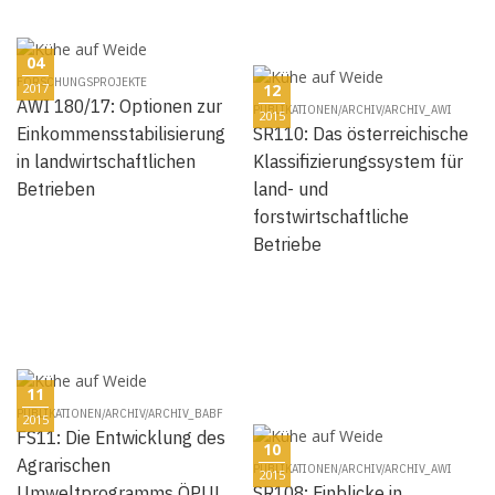
04
FORSCHUNGSPROJEKTE
2017
12
AWI 180/17: Optionen zur
PUBLIKATIONEN/ARCHIV/ARCHIV_AWI
2015
Einkommensstabilisierung
SR110: Das österreichische
in landwirtschaftlichen
Klassifizierungssystem für
Betrieben
land- und
forstwirtschaftliche
Betriebe
11
PUBLIKATIONEN/ARCHIV/ARCHIV_BABF
2015
FS11: Die Entwicklung des
10
Agrarischen
PUBLIKATIONEN/ARCHIV/ARCHIV_AWI
2015
Umweltprogramms ÖPUL
SR108: Einblicke in