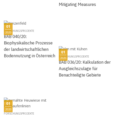
Mitigating Measures
01
FORSCHUNGSPROJEKTE
2020
BAB 040/20:
Biophysikalische Prozesse
der landwirtschaftlichen
01
Bodennutzung in Österreich
FORSCHUNGSPROJEKTE
2020
BAB 036/20: Kalkulation der
Ausgleichszulage für
Benachteiligte Gebiete
01
2020
FORSCHUNGSPROJEKTE