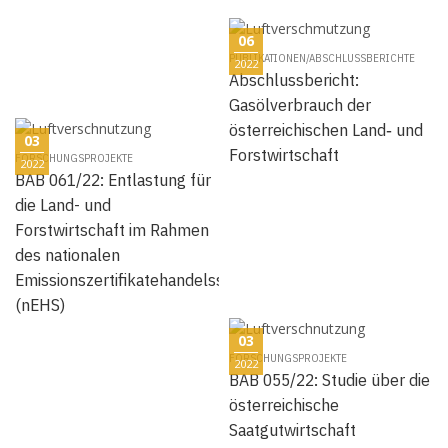
06
PUBLIKATIONEN/ABSCHLUSSBERICHTE
2022
Abschlussbericht:
Gasölverbrauch der
österreichischen Land‐ und
03
Forstwirtschaft
FORSCHUNGSPROJEKTE
2022
BAB 061/22: Entlastung für
die Land- und
Forstwirtschaft im Rahmen
des nationalen
Emissionszertifikatehandelssystems
(nEHS)
03
FORSCHUNGSPROJEKTE
2022
BAB 055/22: Studie über die
österreichische
Saatgutwirtschaft