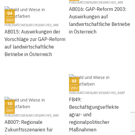
PUBLIKATIONEN/ARCHIV/ARCHIV_AWI
AB016: GAP-Reform 2003:
04
Auswirkungen auf
2003
landwirtschaftliche Betriebe
PUBLIKATIONEN/ARCHIV/ARCHIV_AWI
AB015: Auswirkungen der
in Österreich
Vorschläge zur GAP-Reform
auf landwirtschaftliche
Betriebe in Österreich
03
2002
PUBLIKATIONEN/ARCHIV/ARCHIV_BABF
FB49:
10
Beschäftigungseffekte
2001
agrar- und
PUBLIKATIONEN/ARCHIV/ARCHIV_AWI
AB007: Regionale
regionalpolitischer
Zukunftsszenarien für
Maßnahmen