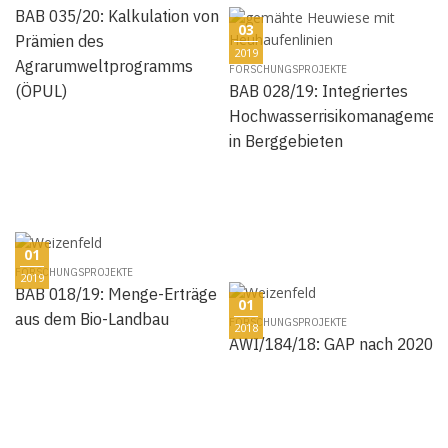
BAB 035/20: Kalkulation von
03
Prämien des
2019
Agrarumweltprogramms
FORSCHUNGSPROJEKTE
(ÖPUL)
BAB 028/19: Integriertes
Hochwasserrisikomanagemen
in Berggebieten
01
FORSCHUNGSPROJEKTE
2019
BAB 018/19: Menge-Erträge
01
aus dem Bio-Landbau
FORSCHUNGSPROJEKTE
2018
AWI/184/18: GAP nach 2020