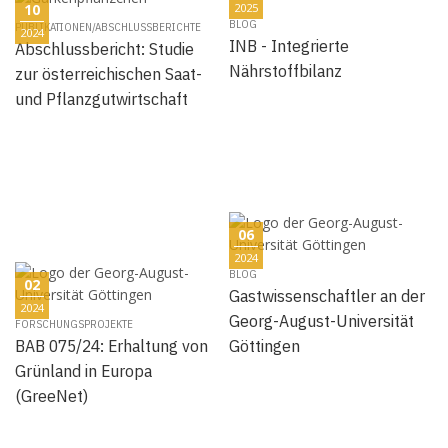
10
2025
BLOG
PUBLIKATIONEN/ABSCHLUSSBERICHTE
2024
INB - Integrierte
Abschlussbericht: Studie
Nährstoffbilanz
zur österreichischen Saat-
und Pflanzgutwirtschaft
06
2024
BLOG
02
Gastwissenschaftler an der
2024
Georg-August-Universität
FORSCHUNGSPROJEKTE
BAB 075/24: Erhaltung von
Göttingen
Grünland in Europa
(GreeNet)