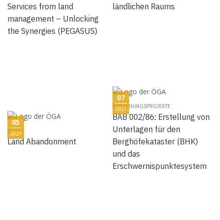
Services from land
ländlichen Raums
management – Unlocking
the Synergies (PEGASUS)
07
FORSCHUNGSPROJEKTE
2021
BAB 002/86: Erstellung von
05
Unterlagen für den
BLOG
2021
Land Abandonment
Berghöfekataster (BHK)
und das
Erschwernispunktesystem