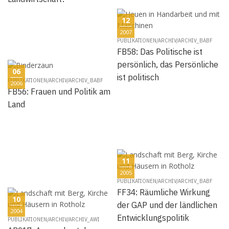
12
2007
PUBLIKATIONEN/ARCHIV/ARCHIV_BABF
FB58: Das Politische ist
persönlich, das Persönliche
06
ist politisch
PUBLIKATIONEN/ARCHIV/ARCHIV_BABF
2006
FB56: Frauen und Politik am
Land
11
2005
PUBLIKATIONEN/ARCHIV/ARCHIV_BABF
FF34: Räumliche Wirkung
10
der GAP und der ländlichen
2004
Entwicklungspolitik
PUBLIKATIONEN/ARCHIV/ARCHIV_AWI