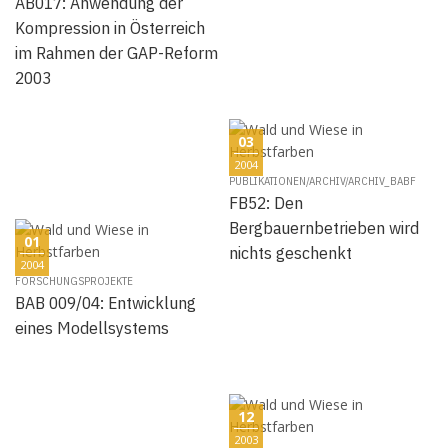
AB017: Anwendung der
Kompression in Österreich
im Rahmen der GAP-Reform
2003
03
2004
PUBLIKATIONEN/ARCHIV/ARCHIV_BABF
FB52: Den
Bergbauernbetrieben wird
01
nichts geschenkt
2004
FORSCHUNGSPROJEKTE
BAB 009/04: Entwicklung
eines Modellsystems
12
2003