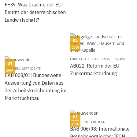
FF39: Was brachte der EU-
Beitritt der österreichischen
Landwirtschaft?
05
2006
PUBLIKATIONEN/ARCHIV/ARCHIV_AWI
01
AB022: Reform der EU-
FORSCHUNGSPROJEKTE
2001
Zuckermarktordnung
BAB 008/01: Bundesweite
Auswertung von Daten aus
der Arbeitskreisberatung im
Marktfruchtbau
01
FORSCHUNGSPROJEKTE
1998
BAB 006/98: Internationale
Betriebsvergleiche: IFCN