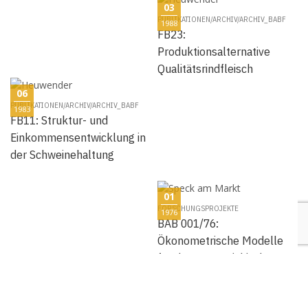
03
PUBLIKATIONEN/ARCHIV/ARCHIV_BABF
1988
FB23:
Produktionsalternative
Qualitätsrindfleisch
06
PUBLIKATIONEN/ARCHIV/ARCHIV_BABF
1983
FB11: Struktur- und
Einkommensentwicklung in
der Schweinehaltung
01
FORSCHUNGSPROJEKTE
1976
BAB 001/76:
Ökonometrische Modelle
für den österreichischen
Schweine- und Rindermarkt