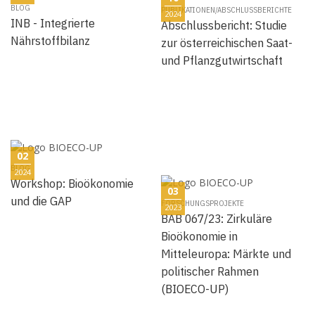
BLOG
PUBLIKATIONEN/ABSCHLUSSBERICHTE
2024
INB - Integrierte
Abschlussbericht: Studie
Nährstoffbilanz
zur österreichischen Saat-
und Pflanzgutwirtschaft
02
BLOG
2024
Workshop: Bioökonomie
03
und die GAP
FORSCHUNGSPROJEKTE
2023
BAB 067/23: Zirkuläre
Bioökonomie in
Mitteleuropa: Märkte und
politischer Rahmen
(BIOECO-UP)