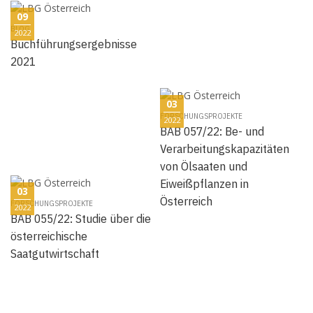
09
BLOG
2022
Buchführungsergebnisse
2021
03
FORSCHUNGSPROJEKTE
2022
BAB 057/22: Be- und
Verarbeitungskapazitäten
von Ölsaaten und
Eiweißpflanzen in
03
Österreich
FORSCHUNGSPROJEKTE
2022
BAB 055/22: Studie über die
österreichische
Saatgutwirtschaft