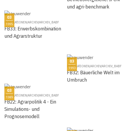
und agri-benchmark
03
PUBLIKATIONEN/ARCHIV/ARCHIV_BABF
1995
FB33: Erwerbskombination
und Agrarstruktur
03
PUBLIKATIONEN/ARCHIV/ARCHIV_BABF
1993
FB32: Bäuerliche Welt im
Umbruch
03
PUBLIKATIONEN/ARCHIV/ARCHIV_BABF
1989
FB22: Agrarpolitik 4 - Ein
Simulations- und
Prognosemodell