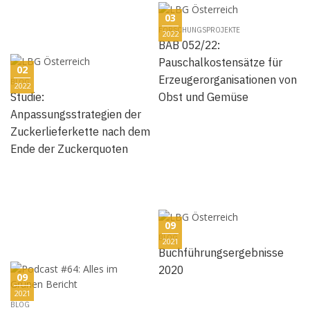
03
FORSCHUNGSPROJEKTE
2022
BAB 052/22:
Pauschalkostensätze für
02
Erzeugerorganisationen von
BLOG
2022
Studie:
Obst und Gemüse
Anpassungsstrategien der
Zuckerlieferkette nach dem
Ende der Zuckerquoten
09
BLOG
2021
Buchführungsergebnisse
2020
09
2021
BLOG