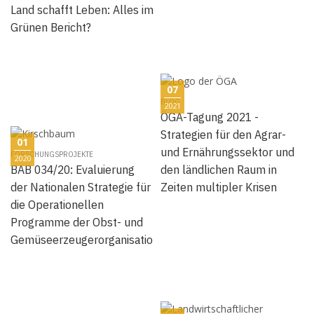
Land schafft Leben: Alles im
Grünen Bericht?
07
BLOG
2021
ÖGA-Tagung 2021 -
Strategien für den Agrar-
01
und Ernährungssektor und
FORSCHUNGSPROJEKTE
2020
BAB 034/20: Evaluierung
den ländlichen Raum in
der Nationalen Strategie für
Zeiten multipler Krisen
die Operationellen
Programme der Obst- und
Gemüseerzeugerorganisationen