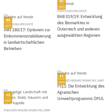
01
2019
FORSCHUNGSPROJEKTE
BAB 019/19: Entwicklung
04
des Biomarktes in
FORSCHUNGSPROJEKTE
2017
Österreich und anderen
AWI 180/17: Optionen zur
ausgewählten Regionen
Einkommensstabilisierung
in landwirtschaftlichen
Betrieben
11
PUBLIKATIONEN/ARCHIV/ARCHIV_BABF
2015
FS11: Die Entwicklung des
Agrarischen
12
Umweltprogramms ÖPUL
2007
PUBLIKATIONEN/ARCHIV/ARCHIV_BABF