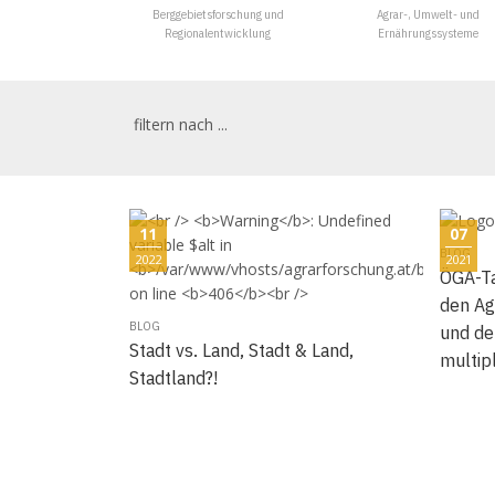
Berggebietsforschung und
Agrar-, Umwelt- und
Regionalentwicklung
Ernährungssysteme
filtern nach ...
11
07
BLOG
2022
2021
ÖGA-Ta
den Ag
BLOG
und de
Stadt vs. Land, Stadt & Land,
multip
Stadtland?!