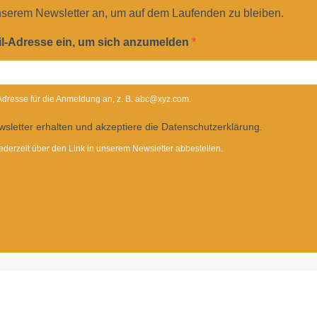
nserem Newsletter an, um auf dem Laufenden zu bleiben.
il-Adresse ein, um sich anzumelden
-Adresse für die Anmeldung an, z. B. abc@xyz.com.
sletter erhalten und akzeptiere die Datenschutzerklärung.
ederzeit über den Link in unserem Newsletter abbestellen.
Dietrichgasse 27