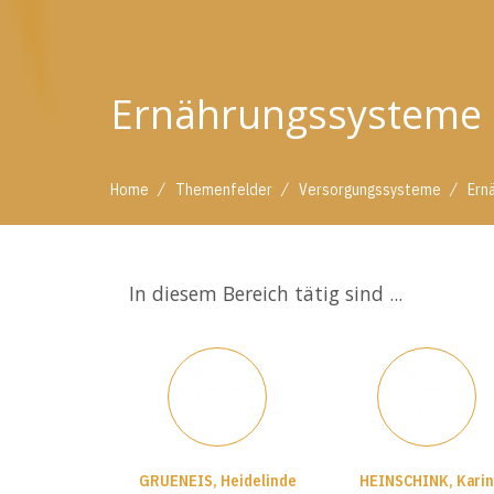
Ernährungssysteme
/
/
/
Home
Themenfelder
Versorgungssysteme
Ern
In diesem Bereich tätig sind ...
GRUENEIS, Heidelinde
HEINSCHINK, Karin