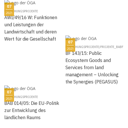
07
FORSCHUNGSPROJEKTE
2021
AWI/49/16 W: Funktionen
und Leistungen der
Landwirtschaft und deren
Wert für die Gesellschaft
07
FORSCHUNGSPROJEKTE/PROJEKTE_BABF
2021
BF 143/15: Public
Ecosystem Goods and
Services from land
management – Unlocking
the Synergies (PEGASUS)
07
FORSCHUNGSPROJEKTE
2021
BAB 014/05: Die EU-Politik
zur Entwicklung des
ländlichen Raums