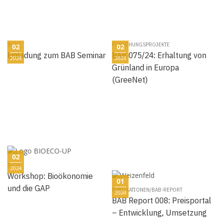
BLOG
FORSCHUNGSPROJEKTE
02
02
Einladung zum BAB Seminar
BAB 075/24: Erhaltung von
2024
2024
Grünland in Europa
(GreeNet)
02
BLOG
2024
Workshop: Bioökonomie
01
und die GAP
PUBLIKATIONEN/BAB-REPORT
2024
BAB Report 008: Preisportal
– Entwicklung, Umsetzung