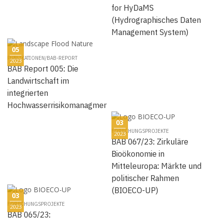
for HyDaMS
(Hydrographisches Daten
Management System)
05
PUBLIKATIONEN/BAB-REPORT
2023
BAB Report 005: Die
Landwirtschaft im
integrierten
Hochwasserrisikomanagment
03
FORSCHUNGSPROJEKTE
2023
BAB 067/23: Zirkuläre
Bioökonomie in
Mitteleuropa: Märkte und
politischer Rahmen
(BIOECO-UP)
03
FORSCHUNGSPROJEKTE
2023
BAB 065/23: