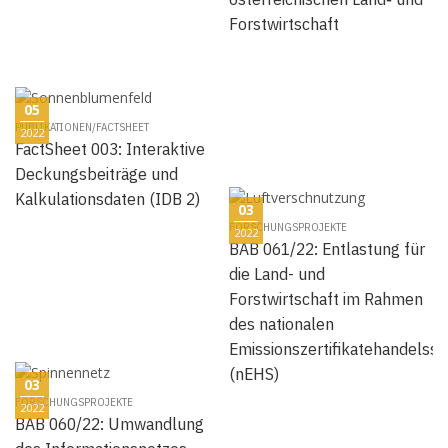
Forstwirtschaft
05
PUBLIKATIONEN/FACTSHEET
2022
FactSheet 003: Interaktive
Deckungsbeiträge und
Kalkulationsdaten (IDB 2)
03
FORSCHUNGSPROJEKTE
2022
BAB 061/22: Entlastung für
die Land- und
Forstwirtschaft im Rahmen
des nationalen
Emissionszertifikatehandelss
(nEHS)
03
FORSCHUNGSPROJEKTE
2022
BAB 060/22: Umwandlung