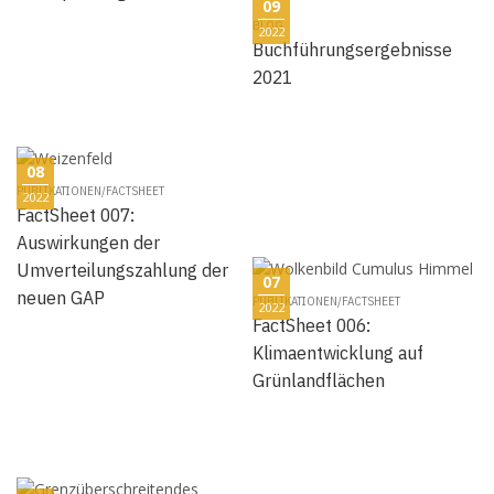
09
BLOG
2022
Buchführungsergebnisse
2021
08
PUBLIKATIONEN/FACTSHEET
2022
FactSheet 007:
Auswirkungen der
Umverteilungszahlung der
07
neuen GAP
PUBLIKATIONEN/FACTSHEET
2022
FactSheet 006:
Klimaentwicklung auf
Grünlandflächen