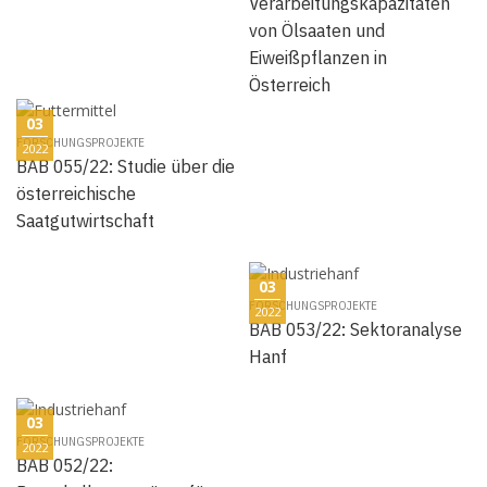
Verarbeitungskapazitäten
von Ölsaaten und
Eiweißpflanzen in
Österreich
03
FORSCHUNGSPROJEKTE
2022
BAB 055/22: Studie über die
österreichische
Saatgutwirtschaft
03
FORSCHUNGSPROJEKTE
2022
BAB 053/22: Sektoranalyse
Hanf
03
FORSCHUNGSPROJEKTE
2022
BAB 052/22: