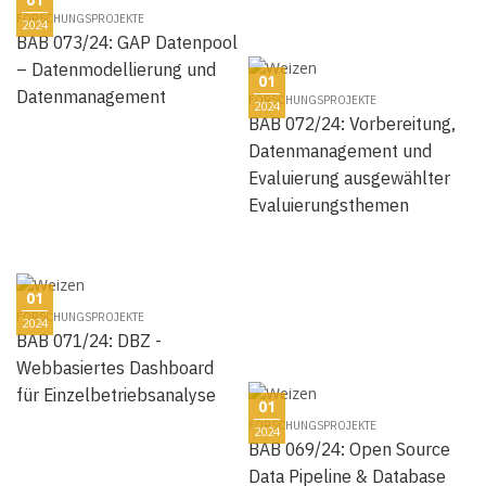
FORSCHUNGSPROJEKTE
2024
BAB 073/24: GAP Datenpool
– Datenmodellierung und
01
Datenmanagement
FORSCHUNGSPROJEKTE
2024
BAB 072/24: Vorbereitung,
Datenmanagement und
Evaluierung ausgewählter
Evaluierungsthemen
01
FORSCHUNGSPROJEKTE
2024
BAB 071/24: DBZ -
Webbasiertes Dashboard
für Einzelbetriebsanalyse
01
FORSCHUNGSPROJEKTE
2024
BAB 069/24: Open Source
Data Pipeline & Database