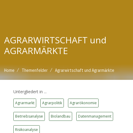
AGRARWIRTSCHAFT und
AGRARMÄRKTE
/
/
Home
Themenfelder
Agrarwirtschaft und Agrarmärkte
Untergliedert in ...
Agrarmarkt
Agrarpolitik
Agrarökonomie
Betriebsanalyse
Biolandbau
Datenmanagement
Risikoanalyse