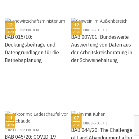
12
12
FORSCHUNGSPROJEKTE
FORSCHUNGSPROJEKTE
2020
2020
BAB 015/10:
BAB 007/01: Bundesweite
Deckungsbeiträge und
Auswertung von Daten aus
Datengrundlagen für die
der Arbeitskreisberatung in
Betriebsplanung
der Schweinehaltung
11
07
FORSCHUNGSPROJEKTE
2020
2020
BAB 044/20: The Challenge
FORSCHUNGSPROJEKTE
BAB 045/20: COVID-19
of Land Abandonment after