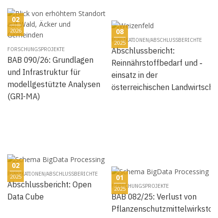
02
2026
08
PUBLIKATIONEN/ABSCHLUSSBERICHTE
2025
Abschlussbericht:
FORSCHUNGSPROJEKTE
BAB 090/26: Grundlagen
Reinnährstoffbedarf und ‐
und Infrastruktur für
einsatz in der
modellgestützte Analysen
österreichischen Landwirtscha
(GRI-MA)
02
PUBLIKATIONEN/ABSCHLUSSBERICHTE
2025
01
Abschlussbericht: Open
FORSCHUNGSPROJEKTE
2025
Data Cube
BAB 082/25: Verlust von
Pflanzenschutzmittelwirkstof