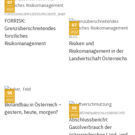
07
2022
FORSCHUNGSPROJEKTE/PROJEKTE_BABF
FORRISK:
07
Grenzüberschreitendes
2022
forstliches
BLOG
Risikomanagement
Risiken und
Risikomanagement in der
Landwirtschaft Österreichs
06
BLOG
2022
Biolandbau in Österreich –
06
gestern, heute, morgen?
PUBLIKATIONEN/ABSCHLUSSBERICHTE
2022
Abschlussbericht:
Gasölverbrauch der
österreichischen Land‐ und