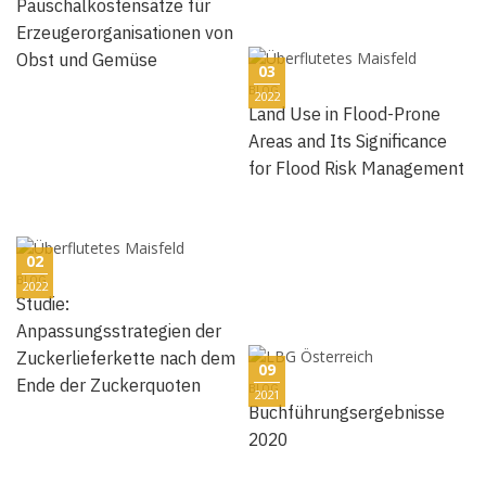
Pauschalkostensätze für
Erzeugerorganisationen von
Obst und Gemüse
03
BLOG
2022
Land Use in Flood-Prone
Areas and Its Significance
for Flood Risk Management
02
BLOG
2022
Studie:
Anpassungsstrategien der
Zuckerlieferkette nach dem
09
Ende der Zuckerquoten
BLOG
2021
Buchführungsergebnisse
2020