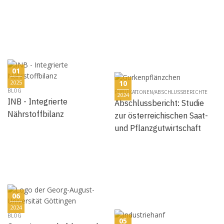
01
2025
10
BLOG
PUBLIKATIONEN/ABSCHLUSSBERICHTE
2024
INB - Integrierte
Abschlussbericht: Studie
Nährstoffbilanz
zur österreichischen Saat-
und Pflanzgutwirtschaft
06
2024
BLOG
05