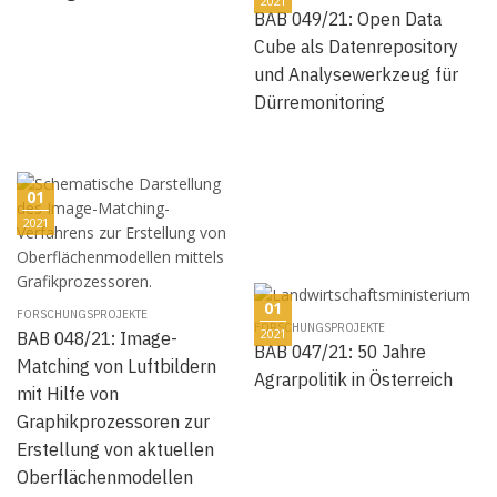
2021
BAB 049/21: Open Data
Cube als Datenrepository
und Analysewerkzeug für
Dürremonitoring
01
2021
01
FORSCHUNGSPROJEKTE
FORSCHUNGSPROJEKTE
2021
BAB 048/21: Image-
BAB 047/21: 50 Jahre
Matching von Luftbildern
Agrarpolitik in Österreich
mit Hilfe von
Graphikprozessoren zur
Erstellung von aktuellen
Oberflächenmodellen