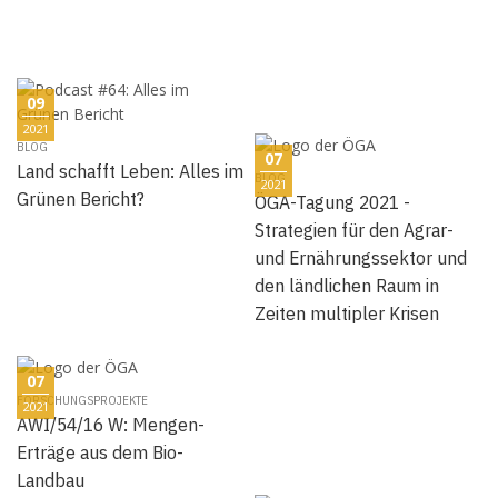
09
2021
BLOG
07
Land schafft Leben: Alles im
BLOG
2021
Grünen Bericht?
ÖGA-Tagung 2021 -
Strategien für den Agrar-
und Ernährungssektor und
den ländlichen Raum in
Zeiten multipler Krisen
07
FORSCHUNGSPROJEKTE
2021
AWI/54/16 W: Mengen-
Erträge aus dem Bio-
Landbau