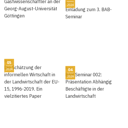
Gastwissenschaftler an der
BLOG
2024
Georg-August-Universität
Einladung zum 3. BAB-
Göttingen
Seminar
BLOG
05
Die Schätzung der
BLOG
2024
04
informellen Wirtschaft in
BAB Seminar 002:
2024
der Landwirtschaft der EU-
Präsentation Abhängig
15, 1996-2019. Ein
Beschäftigte in der
vielzitiertes Paper
Landwirtschaft