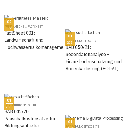
02
PUBLIKATIONEN/FACTSHEET
2021
FactSheet 001:
01
Landwirtschaft und
FORSCHUNGSPROJEKTE
2021
Hochwasserrisikomanagement
BAB 050/21:
Bodendatenanalyse -
Finanzbodenschätzung und
Bodenkartierung (BODAT)
01
FORSCHUNGSPROJEKTE
2021
BAB 042/20:
Pauschalkostensätze für
01
Bildungsanbieter
FORSCHUNGSPROJEKTE