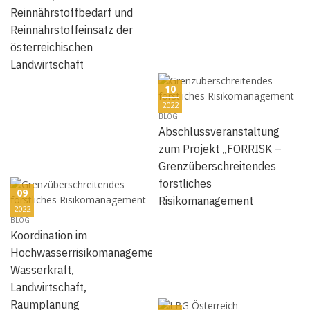
Reinnährstoffbedarf und
Reinnährstoffeinsatz der
österreichischen
Landwirtschaft
10
2022
BLOG
Abschlussveranstaltung
zum Projekt „FORRISK –
Grenzüberschreitendes
forstliches
09
Risikomanagement
2022
BLOG
Koordination im
Hochwasserrisikomanagement
Wasserkraft,
Landwirtschaft,
Raumplanung