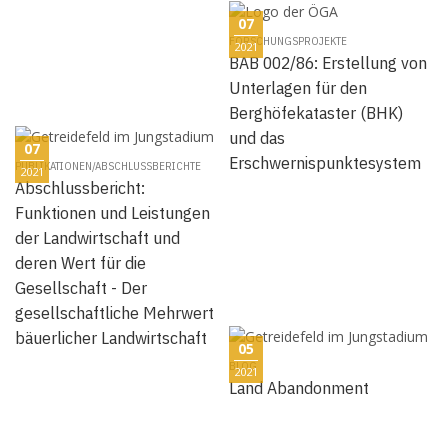
07
FORSCHUNGSPROJEKTE
2021
BAB 002/86: Erstellung von
Unterlagen für den
Berghöfekataster (BHK)
und das
07
Erschwernispunktesystem
PUBLIKATIONEN/ABSCHLUSSBERICHTE
2021
Abschlussbericht:
Funktionen und Leistungen
der Landwirtschaft und
deren Wert für die
Gesellschaft - Der
gesellschaftliche Mehrwert
bäuerlicher Landwirtschaft
05
BLOG
2021
Land Abandonment