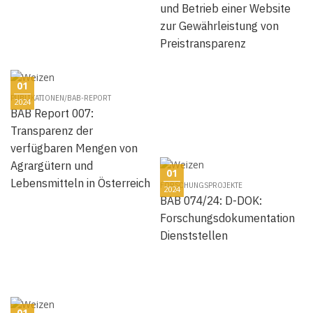
und Betrieb einer Website
zur Gewährleistung von
Preistransparenz
01
PUBLIKATIONEN/BAB-REPORT
2024
BAB Report 007:
Transparenz der
verfügbaren Mengen von
Agrargütern und
01
Lebensmitteln in Österreich
FORSCHUNGSPROJEKTE
2024
BAB 074/24: D-DOK:
Forschungsdokumentation
Dienststellen
01