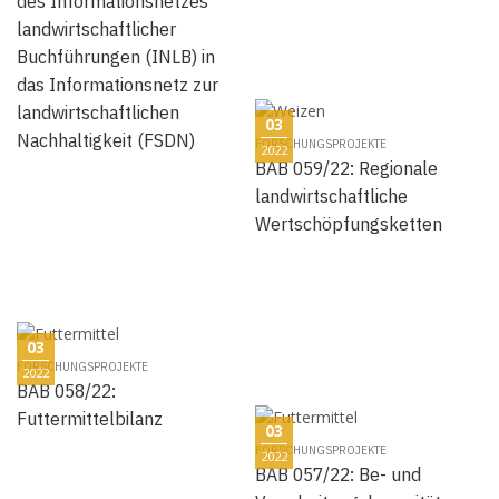
des Informationsnetzes
landwirtschaftlicher
Buchführungen (INLB) in
das Informationsnetz zur
landwirtschaftlichen
03
Nachhaltigkeit (FSDN)
FORSCHUNGSPROJEKTE
2022
BAB 059/22: Regionale
landwirtschaftliche
Wertschöpfungsketten
03
FORSCHUNGSPROJEKTE
2022
BAB 058/22:
Futtermittelbilanz
03
FORSCHUNGSPROJEKTE
2022
BAB 057/22: Be- und