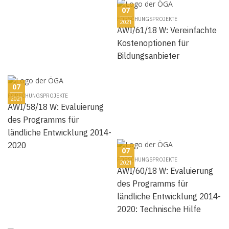
07
FORSCHUNGSPROJEKTE
2021
AWI/61/18 W: Vereinfachte
Kostenoptionen für
Bildungsanbieter
07
FORSCHUNGSPROJEKTE
2021
AWI/58/18 W: Evaluierung
des Programms für
ländliche Entwicklung 2014-
2020
07
FORSCHUNGSPROJEKTE
2021
AWI/60/18 W: Evaluierung
des Programms für
ländliche Entwicklung 2014-
2020: Technische Hilfe