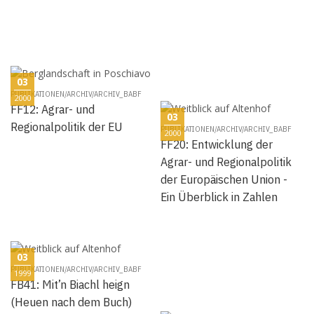
03
PUBLIKATIONEN/ARCHIV/ARCHIV_BABF
2000
FF12: Agrar- und
03
Regionalpolitik der EU
PUBLIKATIONEN/ARCHIV/ARCHIV_BABF
2000
FF20: Entwicklung der
Agrar- und Regionalpolitik
der Europäischen Union -
Ein Überblick in Zahlen
03
PUBLIKATIONEN/ARCHIV/ARCHIV_BABF
1999
FB41: Mit’n Biachl heign
(Heuen nach dem Buch)