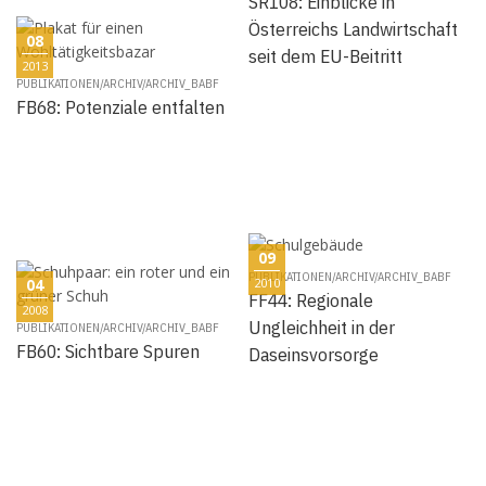
SR108: Einblicke in
Österreichs Landwirtschaft
08
seit dem EU-Beitritt
2013
PUBLIKATIONEN/ARCHIV/ARCHIV_BABF
FB68: Potenziale entfalten
09
PUBLIKATIONEN/ARCHIV/ARCHIV_BABF
04
2010
FF44: Regionale
2008
Ungleichheit in der
PUBLIKATIONEN/ARCHIV/ARCHIV_BABF
FB60: Sichtbare Spuren
Daseinsvorsorge