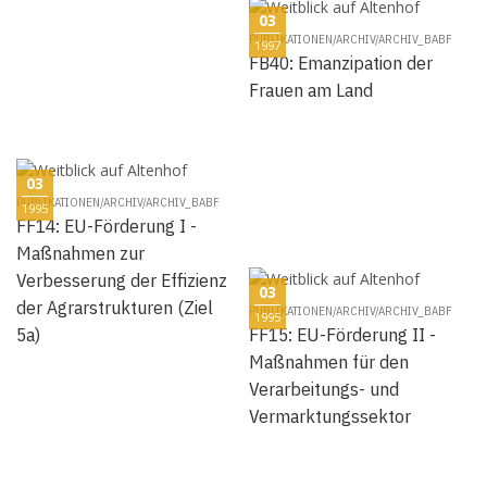
03
PUBLIKATIONEN/ARCHIV/ARCHIV_BABF
1997
FB40: Emanzipation der
Frauen am Land
03
PUBLIKATIONEN/ARCHIV/ARCHIV_BABF
1995
FF14: EU-Förderung I -
Maßnahmen zur
Verbesserung der Effizienz
03
der Agrarstrukturen (Ziel
PUBLIKATIONEN/ARCHIV/ARCHIV_BABF
1995
5a)
FF15: EU-Förderung II -
Maßnahmen für den
Verarbeitungs- und
Vermarktungssektor