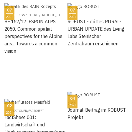
07
07
FORSCHUNGSPROJEKTE/PROJEKTE_BABF
BLOG
2021
2021
BF 157/17: ESPON ALPS
ROBUST - drittes RURAL-
2050. Common spatial
URBAN UPDATE des Living
perspectives for the Alpine
Labs Steirischer
area. Towards a common
Zentralraum erschienen
vision
04
BLOG
02
2021
Journal-Beitrag im ROBUST
PUBLIKATIONEN/FACTSHEET
2021
FactSheet 001:
Projekt
Landwirtschaft und
Hochwasserrisikomanagement