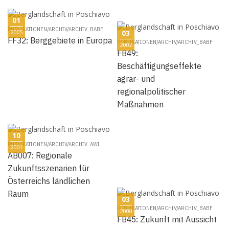
01
PUBLIKATIONEN/ARCHIV/ARCHIV_BABF
2005
03
FF32: Berggebiete in Europa
PUBLIKATIONEN/ARCHIV/ARCHIV_BABF
2002
FB49:
Beschäftigungseffekte
agrar- und
regionalpolitischer
Maßnahmen
10
PUBLIKATIONEN/ARCHIV/ARCHIV_AWI
2001
AB007: Regionale
Zukunftsszenarien für
Österreichs ländlichen
Raum
03
PUBLIKATIONEN/ARCHIV/ARCHIV_BABF
2000
FB45: Zukunft mit Aussicht