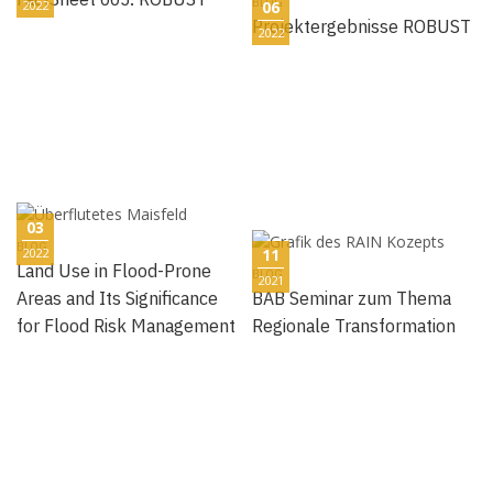
BLOG
2022
06
Projektergebnisse ROBUST
2022
03
BLOG
2022
11
Land Use in Flood-Prone
BLOG
2021
Areas and Its Significance
BAB Seminar zum Thema
for Flood Risk Management
Regionale Transformation