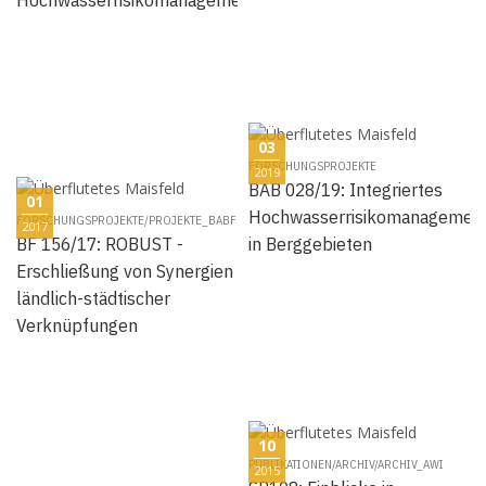
03
FORSCHUNGSPROJEKTE
2019
BAB 028/19: Integriertes
01
Hochwasserrisikomanagemen
FORSCHUNGSPROJEKTE/PROJEKTE_BABF
2017
BF 156/17: ROBUST -
in Berggebieten
Erschließung von Synergien
ländlich-städtischer
Verknüpfungen
10
PUBLIKATIONEN/ARCHIV/ARCHIV_AWI
2015