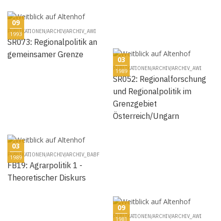
09
PUBLIKATIONEN/ARCHIV/ARCHIV_AWI
1993
SR073: Regionalpolitik an
gemeinsamer Grenze
03
PUBLIKATIONEN/ARCHIV/ARCHIV_AWI
1989
SR052: Regionalforschung
und Regionalpolitik im
Grenzgebiet
Österreich/Ungarn
03
PUBLIKATIONEN/ARCHIV/ARCHIV_BABF
1989
FB19: Agrarpolitik 1 -
Theoretischer Diskurs
09
PUBLIKATIONEN/ARCHIV/ARCHIV_AWI
1981