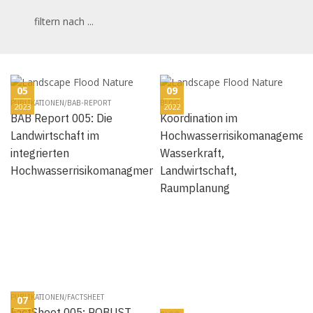
filtern nach ...
05
09
PUBLIKATIONEN/BAB-REPORT
BLOG
2023
2022
BAB Report 005: Die
Koordination im
Landwirtschaft im
Hochwasserrisikomanagemen
integrierten
Wasserkraft,
Hochwasserrisikomanagment
Landwirtschaft,
Raumplanung
PUBLIKATIONEN/FACTSHEET
07
FactSheet 005: ROBUST