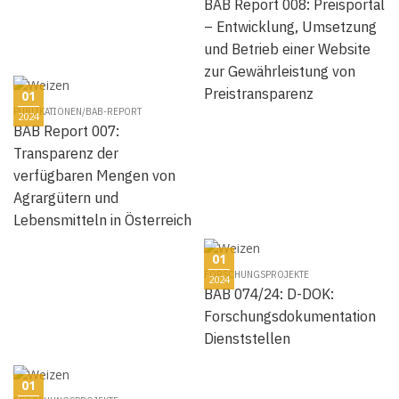
BAB Report 008: Preisportal
– Entwicklung, Umsetzung
und Betrieb einer Website
zur Gewährleistung von
Preistransparenz
01
PUBLIKATIONEN/BAB-REPORT
2024
BAB Report 007:
Transparenz der
verfügbaren Mengen von
Agrargütern und
Lebensmitteln in Österreich
01
FORSCHUNGSPROJEKTE
2024
BAB 074/24: D-DOK:
Forschungsdokumentation
Dienststellen
01