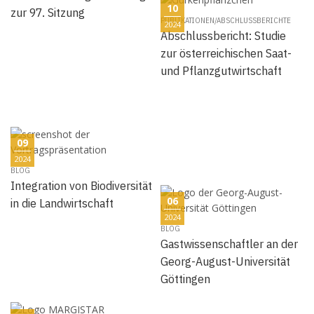
10
zur 97. Sitzung
PUBLIKATIONEN/ABSCHLUSSBERICHTE
2024
Abschlussbericht: Studie
zur österreichischen Saat-
und Pflanzgutwirtschaft
09
2024
BLOG
Integration von Biodiversität
06
in die Landwirtschaft
2024
BLOG
Gastwissenschaftler an der
Georg-August-Universität
Göttingen