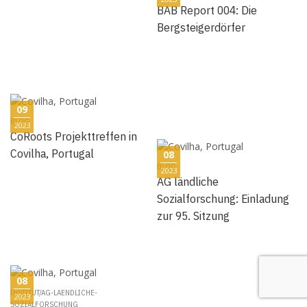
BAB Report 004: Die
Bergsteigerdörfer
09
BLOG
2023
CoRoots Projekttreffen in
Covilha, Portugal
08
BLOG
2023
AG ländliche
Sozialforschung: Einladung
zur 95. Sitzung
08
INSTITUT/AG-LAENDLICHE-
2023
SOZIALFORSCHUNG