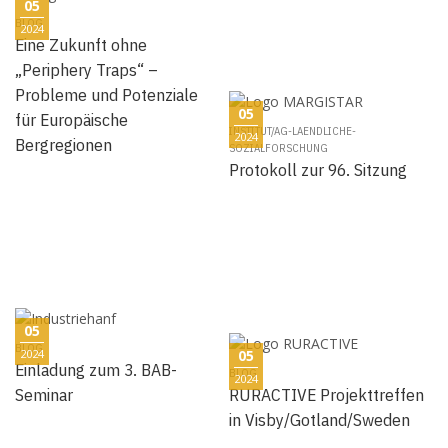
05
BLOG
2024
Eine Zukunft ohne
„Periphery Traps“ –
Probleme und Potenziale
05
für Europäische
INSTITUT/AG-LAENDLICHE-
2024
Bergregionen
SOZIALFORSCHUNG
Protokoll zur 96. Sitzung
05
BLOG
2024
05
Einladung zum 3. BAB-
BLOG
2024
Seminar
RURACTIVE Projekttreffen
in Visby/Gotland/Sweden