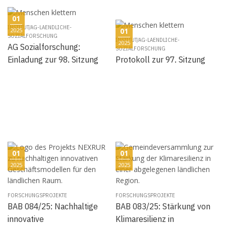
01
INSTITUT/AG-LAENDLICHE-
2025
01
SOZIALFORSCHUNG
INSTITUT/AG-LAENDLICHE-
2025
AG Sozialforschung:
SOZIALFORSCHUNG
Einladung zur 98. Sitzung
Protokoll zur 97. Sitzung
01
01
2025
2025
FORSCHUNGSPROJEKTE
FORSCHUNGSPROJEKTE
BAB 084/25: Nachhaltige
BAB 083/25: Stärkung von
innovative
Klimaresilienz in