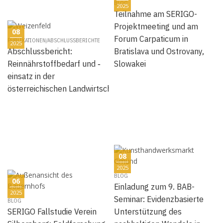
BLOG
2025
Teilnahme am SERIGO-
Projektmeeting und am
08
Forum Carpaticum in
PUBLIKATIONEN/ABSCHLUSSBERICHTE
2025
Abschlussbericht:
Bratislava und Ostrovany,
Reinnährstoffbedarf und ‐
Slowakei
einsatz in der
österreichischen Landwirtschaft
08
2025
BLOG
06
Einladung zum 9. BAB-
2025
Seminar: Evidenzbasierte
BLOG
SERIGO Fallstudie Verein
Unterstützung des