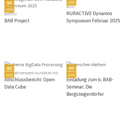
02
2025
BLOG
2025
RURACTIVE Dynamos
INSTITUT
BAB Project
Symposium Februar 2025
02
01
PUBLIKATIONEN/ABSCHLUSSBERICHTE
BLOG
2025
2025
Abschlussbericht: Open
Einladung zum 6. BAB-
Data Cube
Seminar: Die
Bergsteigerdörfer