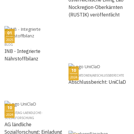
Nockregion-Oberkärnten
(RUSTIK) veröffentlicht
01
2025
BLOG
INB - Integrierte
Nährstoffbilanz
10
PUBLIKATIONEN/ABSCHLUSSBERICHTE
2024
Abschlussbericht: UniClaD
10
INSTITUT/AG-LAENDLICHE-
2024
SOZIALFORSCHUNG
AG ländliche
Sozialforschung: Einladung