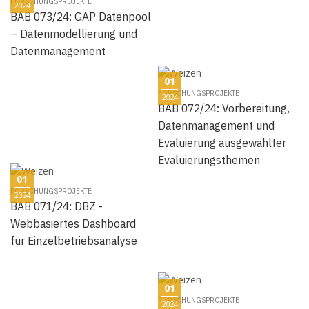
FORSCHUNGSPROJEKTE
2024
BAB 073/24: GAP Datenpool
– Datenmodellierung und
Datenmanagement
01
FORSCHUNGSPROJEKTE
2024
BAB 072/24: Vorbereitung,
Datenmanagement und
Evaluierung ausgewählter
Evaluierungsthemen
01
FORSCHUNGSPROJEKTE
2024
BAB 071/24: DBZ -
Webbasiertes Dashboard
für Einzelbetriebsanalyse
01
FORSCHUNGSPROJEKTE
2024