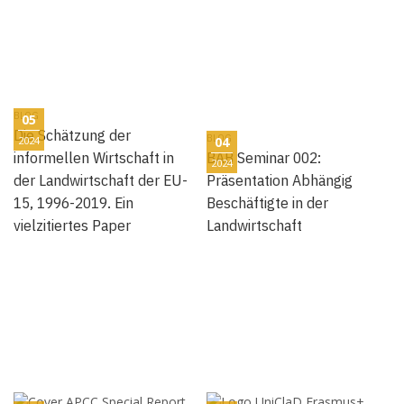
BLOG
05
Die Schätzung der
BLOG
2024
04
informellen Wirtschaft in
BAB Seminar 002:
2024
der Landwirtschaft der EU-
Präsentation Abhängig
15, 1996-2019. Ein
Beschäftigte in der
vielzitiertes Paper
Landwirtschaft