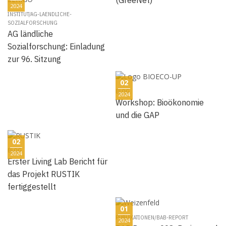
2024
INSTITUT/AG-LAENDLICHE-
SOZIALFORSCHUNG
AG ländliche
Sozialforschung: Einladung
zur 96. Sitzung
02
BLOG
2024
Workshop: Bioökonomie
und die GAP
02
BLOG
2024
Erster Living Lab Bericht für
das Projekt RUSTIK
fertiggestellt
01
PUBLIKATIONEN/BAB-REPORT
2024