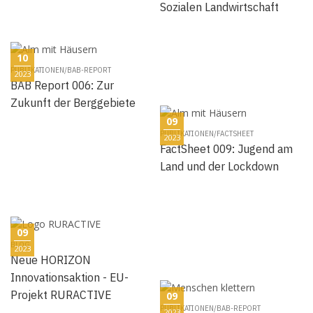
Sozialen Landwirtschaft
10
PUBLIKATIONEN/BAB-REPORT
2023
BAB Report 006: Zur
Zukunft der Berggebiete
09
PUBLIKATIONEN/FACTSHEET
2023
FactSheet 009: Jugend am
Land und der Lockdown
09
BLOG
2023
Neue HORIZON
Innovationsaktion - EU-
Projekt RURACTIVE
09
PUBLIKATIONEN/BAB-REPORT
2023