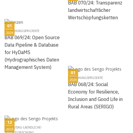
BAB 070/24: Transparenz
landwirtschaftlicher
Wertschöpfungsketten
01
FORSCHUNGSPROJEKTE
2024
BAB 069/24: Open Source
Data Pipeline & Database
for HyDaMS
(Hydrographisches Daten
Management System)
01
FORSCHUNGSPROJEKTE
2024
BAB 068/24: Social
Economy for Resilience,
Inclusion and Good Life in
Rural Areas (SERIGO)
12
INSTITUT/AG-LAENDLICHE-
2023
SOZIALFORSCHUNG