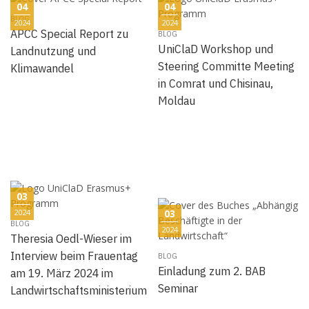
04
04
BLOG
2024
2024
APCC Special Report zu
BLOG
UniClaD Workshop und
Landnutzung und
Steering Committe Meeting
Klimawandel
in Comrat und Chisinau,
Moldau
03
2024
03
BLOG
2024
Theresia Oedl-Wieser im
Interview beim Frauentag
BLOG
Einladung zum 2. BAB
am 19. März 2024 im
Seminar
Landwirtschaftsministerium