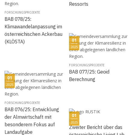
Ressorts
FORSCHUNGSPROJEKTE
BAB 078/25:
Klimawandelanpassung im
österreichischen Ackerbau
01
(KLÖSTA)
2025
FORSCHUNGSPROJEKTE
BAB 077/25: Geoid
01
Berechnung
2025
FORSCHUNGSPROJEKTE
BAB 076/25: Entwicklung
01
der Almwirtschaft mit
BLOG
2025
besonderem Fokus auf
Zweiter Bericht über das
Landaufgabe
österreichische Living Lab