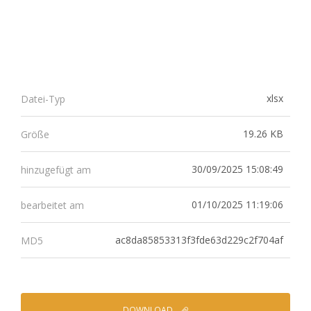
xlsx
Datei-Typ
19.26 KB
Größe
30/09/2025 15:08:49
hinzugefügt am
01/10/2025 11:19:06
bearbeitet am
ac8da85853313f3fde63d229c2f704af
MD5
DOWNLOAD