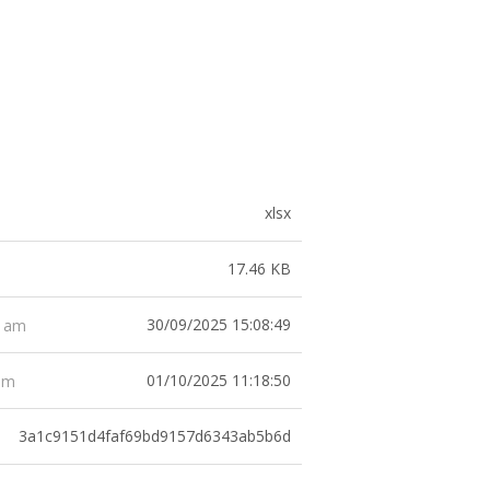
xlsx
17.46 KB
30/09/2025 15:08:49
t am
01/10/2025 11:18:50
 am
3a1c9151d4faf69bd9157d6343ab5b6d