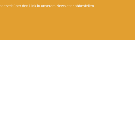
ederzeit über den Link in unserem Newsletter abbestellen.
Dietrichgasse 27
1030 Wien
+43 (1) 71100 - 637415
office@bab.gv.at