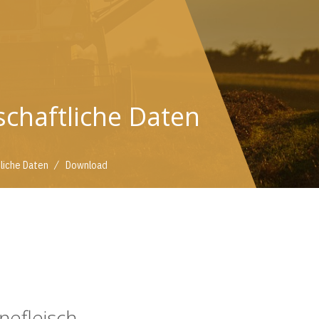
schaftliche Daten
/
tliche Daten
Download
nefleisch