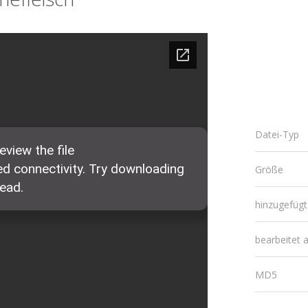
Datei-Typ
Größe
hinzugefüg
bearbeitet
MD5