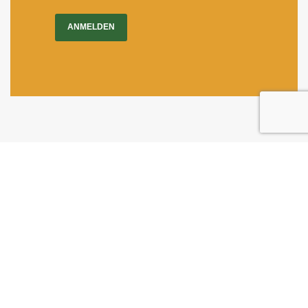
ANMELDEN
Impressum
|
Newsletter
Dietrichgasse 27
1030 Wien
+43 (1) 71100 - 637415