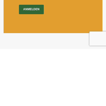
ANMELDEN
Impressum
|
Newsletter
Dietrichgasse 27
1030 Wien
+43 (1) 71100 - 637415