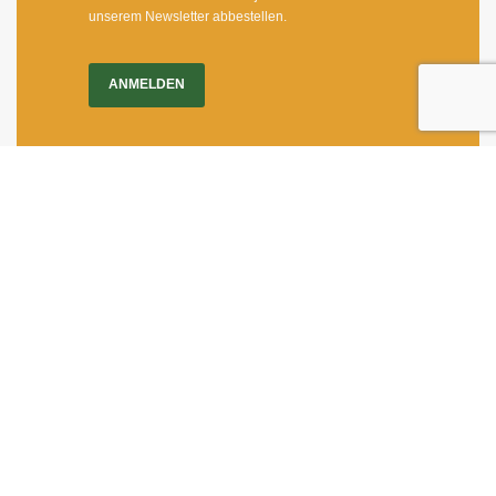
unserem Newsletter abbestellen.
ANMELDEN
Impressum
|
Newsletter
Dietrichgasse 27
1030 Wien