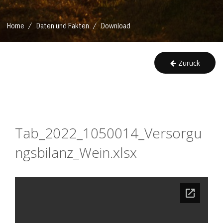
/
/
Home
Daten und Fakten
Download
Zurück
Tab_2022_1050014_Versorgu
ngsbilanz_Wein.xlsx