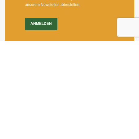
unserem Newsletter abbestellen.
ANMELDEN
Impressum
|
Newsletter
Dietrichgasse 27
1030 Wien