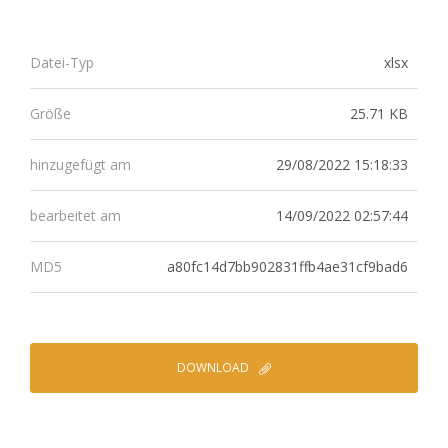
xlsx
Datei-Typ
25.71 KB
Größe
29/08/2022 15:18:33
hinzugefügt am
14/09/2022 02:57:44
bearbeitet am
a80fc14d7bb902831ffb4ae31cf9bad6
MD5
DOWNLOAD