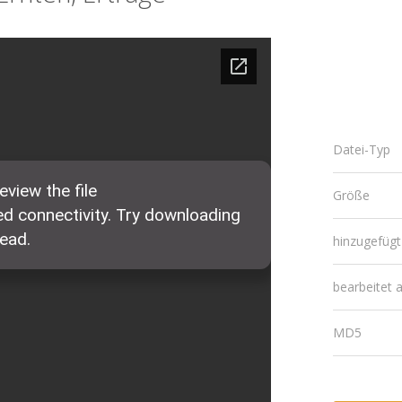
Datei-Typ
Größe
hinzugefüg
bearbeitet
MD5