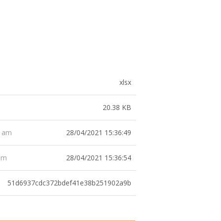
xlsx
20.38 KB
28/04/2021 15:36:49
t am
28/04/2021 15:36:54
 am
51d6937cdc372bdef41e38b251902a9b