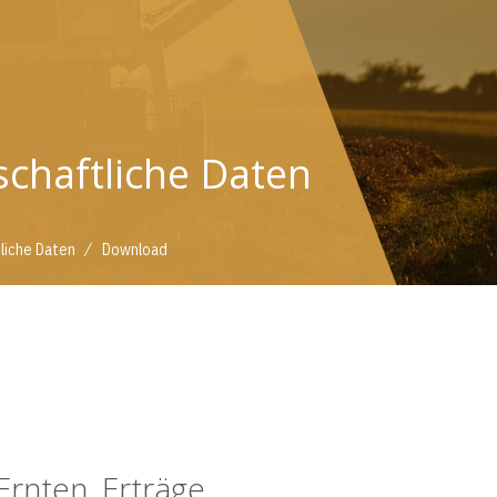
schaftliche Daten
/
tliche Daten
Download
Ernten, Erträge