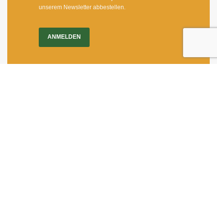
unserem Newsletter abbestellen.
ANMELDEN
Impressum
|
Newsletter
Dietrichgasse 27
1030 Wien