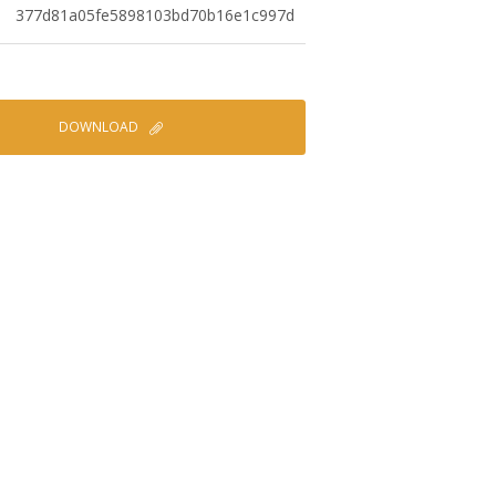
377d81a05fe5898103bd70b16e1c997d
DOWNLOAD