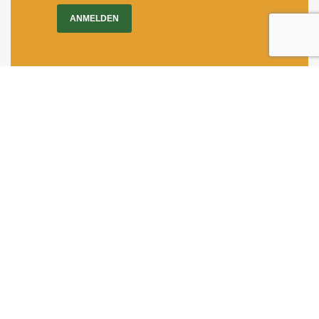
ANMELDEN
Impressum
|
Newsletter
Dietrichgasse 27
1030 Wien
+43 (1) 71100 - 637415
office@bab.gv.at