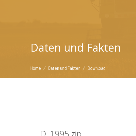
Daten und Fakten
/
/
Home
Daten und Fakten
Download
D_1995.zip