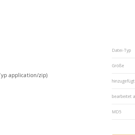
Datei-Typ
Größe
yp application/zip)
hinzugefüg
bearbeitet
MD5