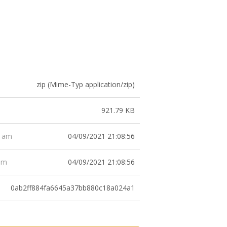
zip (Mime-Typ application/zip)
921.79 KB
04/09/2021 21:08:56
t am
04/09/2021 21:08:56
 am
0ab2ff884fa6645a37bb880c18a024a1