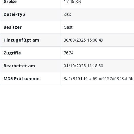
Größe
17.46 KB
Datei-Typ
xlsx
Besitzer
Gast
Hinzugefügt am
30/09/2025 15:08:49
Zugriffe
7674
Bearbeitet am
01/10/2025 11:18:50
MD5 Prüfsumme
3a1c9151d4faf69bd9157d6343ab5b