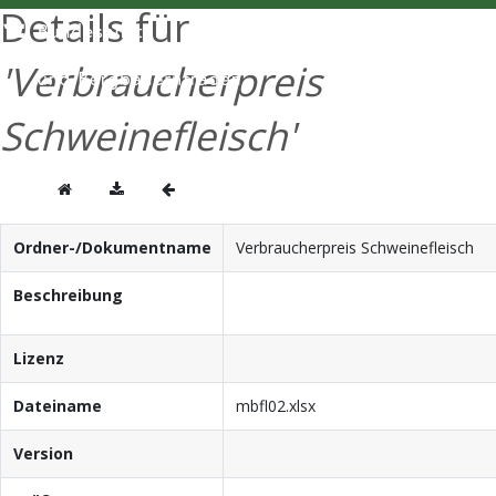
Details für
ENGLISH
'Verbraucherpreis
Schweinefleisch'
Ordner-/Dokumentname
Verbraucherpreis Schweinefleisch
Beschreibung
Lizenz
Dateiname
mbfl02.xlsx
Version