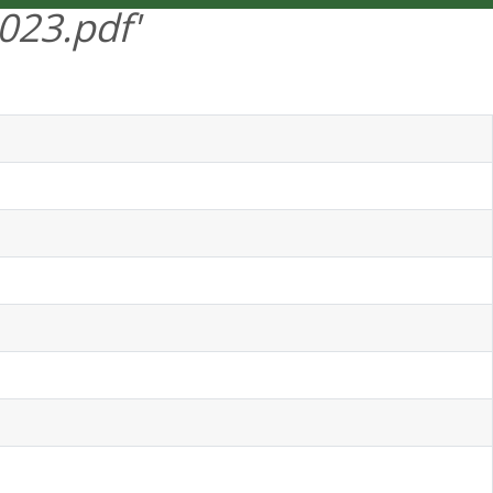
023.pdf'
ENGLISH
MENÜ