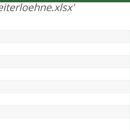
iterloehne.xlsx'
ENGLISH
MENÜ