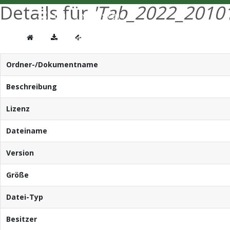
Details für
'Tab_2022_20101
Ordner-/Dokumentname
Beschreibung
Lizenz
Dateiname
Version
Größe
Datei-Typ
Besitzer