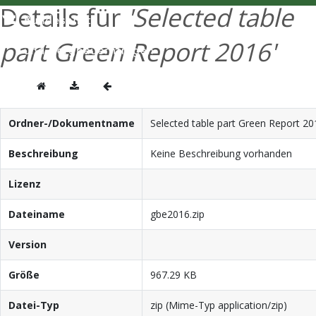
Details für
'Selected table
ENGLISH
part Green Report 2016'
Ordner-/Dokumentname
Selected table part Green Report 20
Beschreibung
Keine Beschreibung vorhanden
Lizenz
Dateiname
gbe2016.zip
Version
Größe
967.29 KB
Datei-Typ
zip (Mime-Typ application/zip)