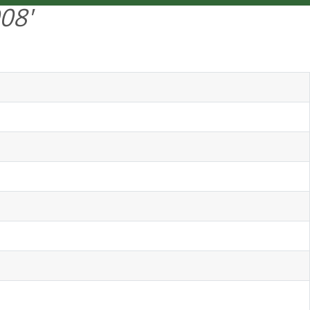
08'
ENGLISH
MENÜ