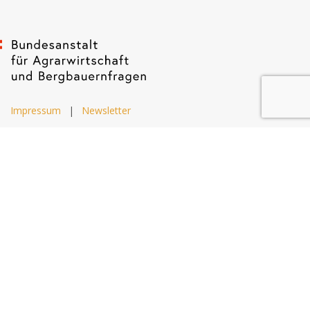
Impressum
|
Newsletter
Dietrichgasse 27
1030 Wien
+43 (1) 71100 - 637415
office@bab.gv.at