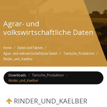
Agrar- und
volkswirtschaftliche Daten
/
/
Home
Daten und Fakten
/
/
Agrar- und volkswirtschaftliche Daten
Tierische_Produktion
Rinder_und_Kaelber
Downloads
/
Tierische_Produktion
/
Rinder_und_Kaelber
RINDER_UND_KAELBER