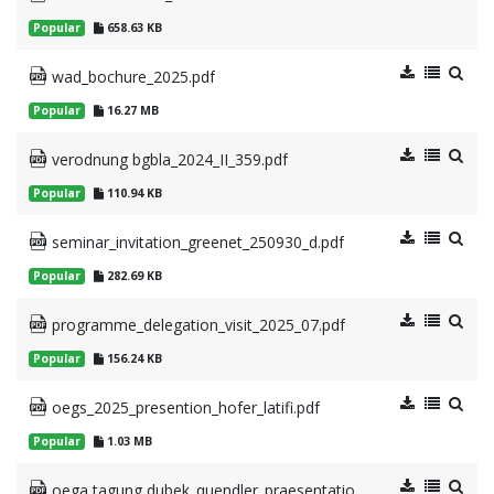
Popular
658.63 KB
wad_bochure_2025.pdf
Popular
16.27 MB
verodnung bgbla_2024_II_359.pdf
Popular
110.94 KB
seminar_invitation_greenet_250930_d.pdf
Popular
282.69 KB
programme_delegation_visit_2025_07.pdf
Popular
156.24 KB
oegs_2025_presention_hofer_latifi.pdf
Popular
1.03 MB
oega tagung dubek_quendler_praesentation.pdf