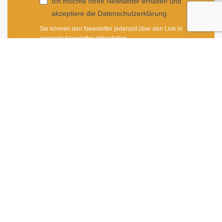
Ich möchte Ihren Newsletter erhalten und
akzeptiere die Datenschutzerklärung.
Sie können den Newsletter jederzeit über den Link in
unserem Newsletter abbestellen.
ANMELDEN
Impressum
|
Newsletter