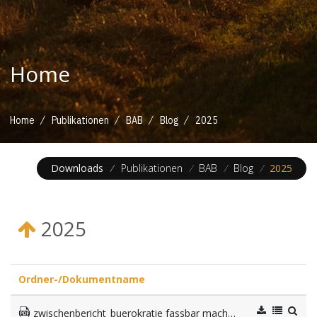
Home
/
/
/
/
Home
Publikationen
BAB
Blog
2025
Downloads
/
Publikationen
/
BAB
/
Blog
/
2025
2025
Ordner-/Dokumentname
zwischenbericht_buerokratie fassbar machen_2025_03.pdf