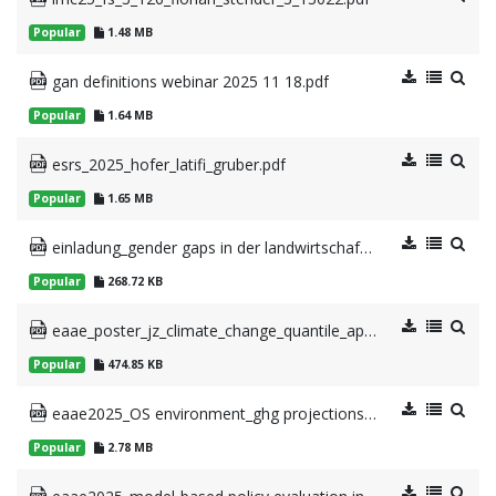
Popular
1.48 MB
gan definitions webinar 2025 11 18.pdf
Popular
1.64 MB
esrs_2025_hofer_latifi_gruber.pdf
Popular
1.65 MB
einladung_gender gaps in der landwirtschaft und im laendlichen raum 16_09_2025.pdf
Popular
268.72 KB
eaae_poster_jz_climate_change_quantile_approach.pdf
Popular
474.85 KB
eaae2025_OS environment_ghg projections mitigation_schoenhart et al.pdf
Popular
2.78 MB