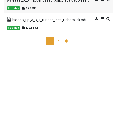
eaae2025_model-based policy evaluation in agriculture_Schoenhart et al_final.pdf
Popular
2.29 MB
bioeco_up_a_3_4_runder_tsch_ueberblick.pdf
Popular
222.52 KB
1
2