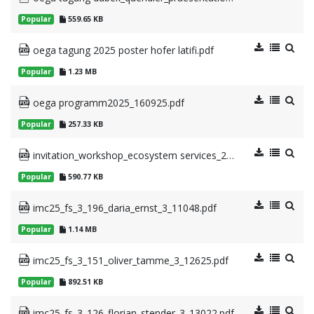
Popular
559.65 KB
oega tagung 2025 poster hofer latifi.pdf
Popular
1.23 MB
oega programm2025_160925.pdf
Popular
257.33 KB
invitation_workshop_ecosystem services_250627.pdf
Popular
590.77 KB
imc25_fs_3_196_daria_ernst_3_11048.pdf
Popular
1.14 MB
imc25_fs_3_151_oliver_tamme_3_12625.pdf
Popular
892.51 KB
imc25_fs_3_126_florian_stender_3_13022.pdf