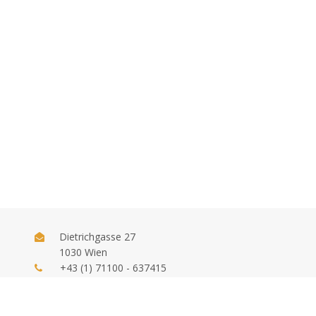
Dietrichgasse 27
1030 Wien
+43 (1) 71100 - 637415
office@bab.gv.at