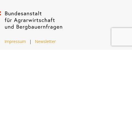
Impressum
|
Newsletter
Dietrichgasse 27
1030 Wien
+43 (1) 71100 - 637415
office@bab.gv.at