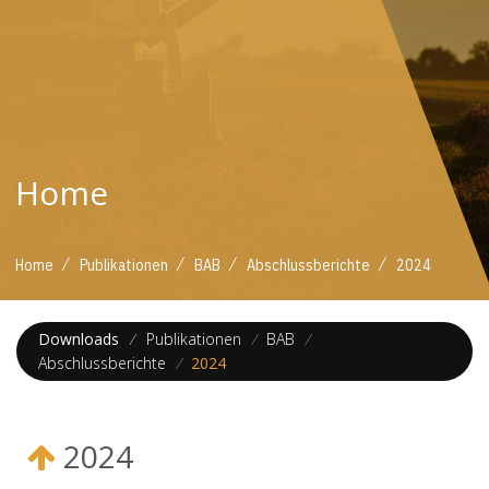
Home
/
/
/
/
Home
Publikationen
BAB
Abschlussberichte
2024
Downloads
/
Publikationen
/
BAB
/
Abschlussberichte
/
2024
2024