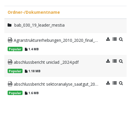
Ordner-/Dokumentname
bab_030_19_leader_mestia
Agrarstrukturerhebungen_2010_2020_final_20240613.pdf
Popular
1.4 MB
abschlussbericht uniclad _2024.pdf
Popular
1.18 MB
abschlussbericht sektoranalyse_saatgut_2024.pdf
Popular
1.6 MB