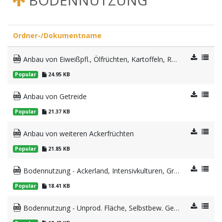
BODENNUTZUNG
Ordner-/Dokumentname
Anbau von Eiweißpfl., Ölfrüchten, Kartoffeln, Rüben
Popular
24.95 KB
Anbau von Getreide
Popular
21.37 KB
Anbau von weiteren Ackerfrüchten
Popular
21.85 KB
Bodennutzung - Ackerland, Intensivkulturen, Grünland
Popular
18.41 KB
Bodennutzung - Unprod. Fläche, Selbstbew. Gesamtfläche