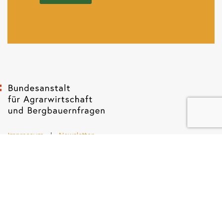
Impressum
|
Newsletter
Dietrichgasse 27
1030 Wien
+43 (1) 71100 - 637415
office@bab.gv.at