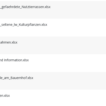
faehrdete_Nutztierrassen.xlsx
tene_lw_Kulturpflanzen.xlsx
ahmen.xlsx
 Information.xlsx
e_am_Bauernhof.xlsx
n.xlsx