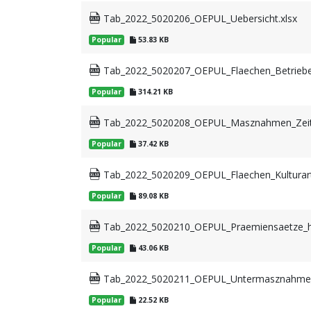
Tab_2022_5020206_OEPUL_Uebersicht.xlsx
Popular
53.83 KB
Tab_2022_5020207_OEPUL_Flaechen_Betriebe_
Popular
314.21 KB
Tab_2022_5020208_OEPUL_Masznahmen_Zeitve
Popular
37.42 KB
Tab_2022_5020209_OEPUL_Flaechen_Kulturart
Popular
89.08 KB
Tab_2022_5020210_OEPUL_Praemiensaetze_ha
Popular
43.06 KB
Tab_2022_5020211_OEPUL_Untermasznahme_
Popular
22.52 KB