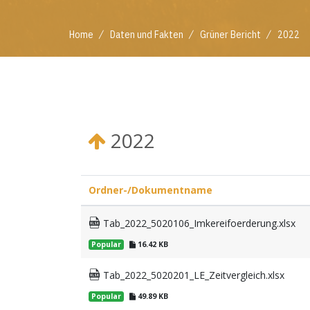
/
/
/
Home
Daten und Fakten
Grüner Bericht
2022
2022
Ordner-/Dokumentname
Tab_2022_5020106_Imkereifoerderung.xlsx
Popular
16.42 KB
Tab_2022_5020201_LE_Zeitvergleich.xlsx
Popular
49.89 KB