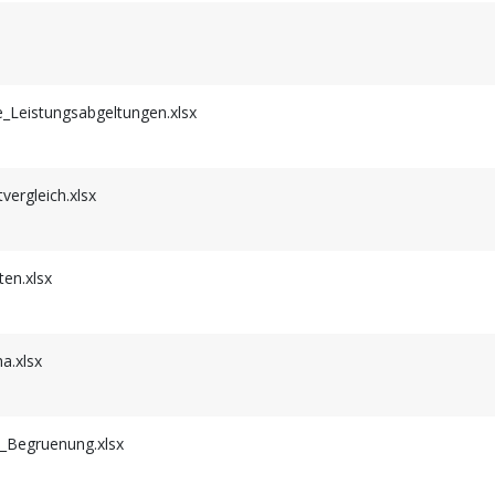
Leistungsabgeltungen.xlsx
rgleich.xlsx
en.xlsx
.xlsx
Begruenung.xlsx