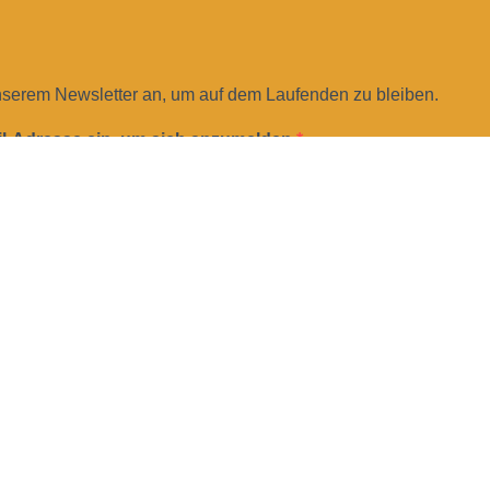
nserem Newsletter an, um auf dem Laufenden zu bleiben.
il-Adresse ein, um sich anzumelden
-Adresse für die Anmeldung an, z. B. abc@xyz.com.
sletter erhalten und akzeptiere die Datenschutzerklärung.
ederzeit über den Link in unserem Newsletter abbestellen.