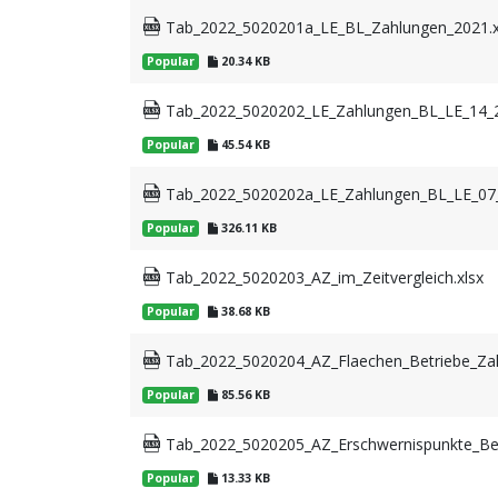
Tab_2022_5020201a_LE_BL_Zahlungen_2021.x
Popular
20.34 KB
Tab_2022_5020202_LE_Zahlungen_BL_LE_14_2
Popular
45.54 KB
Tab_2022_5020202a_LE_Zahlungen_BL_LE_07_
Popular
326.11 KB
Tab_2022_5020203_AZ_im_Zeitvergleich.xlsx
Popular
38.68 KB
Tab_2022_5020204_AZ_Flaechen_Betriebe_Zah
Popular
85.56 KB
Tab_2022_5020205_AZ_Erschwernispunkte_Bew
Popular
13.33 KB