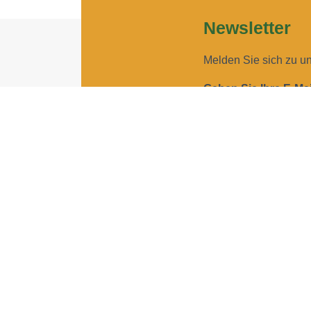
Newsletter
Melden Sie sich zu u
Geben Sie Ihre E-Ma
Geben Sie bitte Ihre E-Mail
Ich möchte Ihren New
Sie können den Newsletter j
ANMELDEN