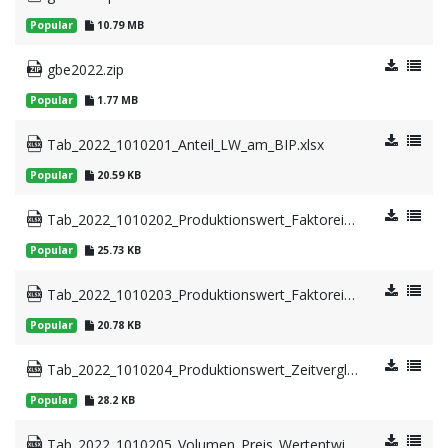
Popular
10.79 MB
gbe2022.zip
Popular
1.77 MB
Tab_2022_1010201_Anteil_LW_am_BIP.xlsx
Popular
20.59 KB
Tab_2022_1010202_Produktionswert_Faktoreinkommen_LW.xlsx
Popular
25.73 KB
Tab_2022_1010203_Produktionswert_Faktoreinkommen_FW.xlsx
Popular
20.78 KB
Tab_2022_1010204_Produktionswert_Zeitvergleich.xlsx
Popular
28.2 KB
Tab_2022_1010205_Volumen_Preis_Wertentwicklung_landw_Erzeugnisse.xlsx