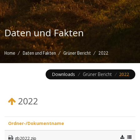
Daten und Fakten
/
/
/
Home
Daten und Fakten
Grüner Bericht
2022
Downloads
/
Grüner Bericht
/
2022
2022
Ordner-/Dokumentname
gb2022.zip