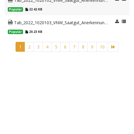
Tab_2022_1020102_VNW_Saatgut_Anerkennungsflaechen_in_BL.xlsx
Popular
22.42 KB
Tab_2022_1020103_VNW_Saatgut_Anerkennungsflaechen_Bio_BL.xlsx
Popular
20.23 KB
1
2
3
4
5
6
7
8
9
10