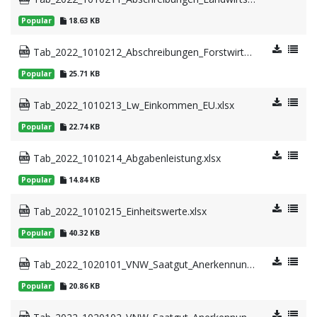
Popular
18.63 KB
Tab_2022_1010212_Abschreibungen_Forstwirtschaft.xlsx
Popular
25.71 KB
Tab_2022_1010213_Lw_Einkommen_EU.xlsx
Popular
22.74 KB
Tab_2022_1010214_Abgabenleistung.xlsx
Popular
14.84 KB
Tab_2022_1010215_Einheitswerte.xlsx
Popular
40.32 KB
Tab_2022_1020101_VNW_Saatgut_Anerkennungsflaechen.xlsx
Popular
20.86 KB