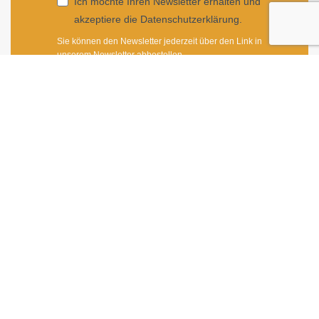
Ich möchte Ihren Newsletter erhalten und
akzeptiere die Datenschutzerklärung.
Sie können den Newsletter jederzeit über den Link in
unserem Newsletter abbestellen.
ANMELDEN
Impressum
|
Newsletter