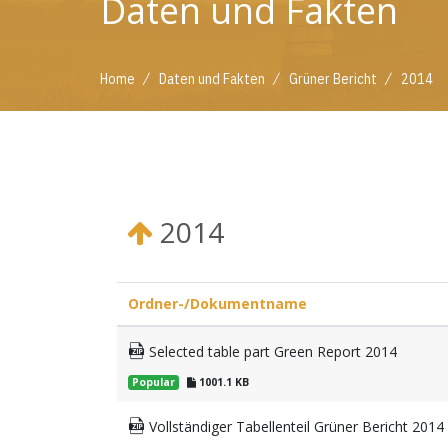
Daten und Fakten
/
/
/
Home
Daten und Fakten
Grüner Bericht
2014
2014
Ordner-/Dokumentname
Selected table part Green Report 2014
Popular
1001.1 KB
Vollständiger Tabellenteil Grüner Bericht 2014