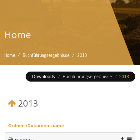
Home
/
/
Home
Buchführungsergebnisse
2013
Downloads
/
Buchführungsergebnisse
/
2013
2013
Ordner-/Dokumentname