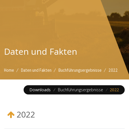
Daten und Fakten
/
/
/
Home
Daten und Fakten
Buchführungsergebnisse
2022
Downloads
/
Buchführungsergebnisse
/
2022
2022