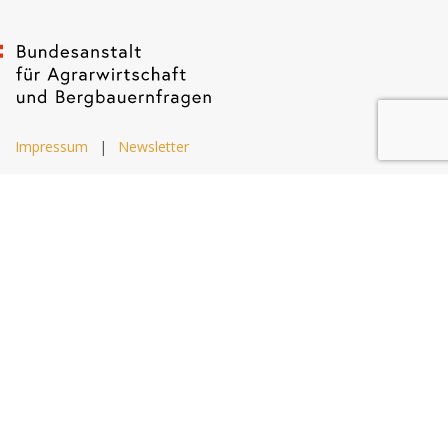
Impressum
|
Newsletter
Dietrichgasse 27
1030 Wien
+43 (1) 71100 - 637415
office@bab.gv.at