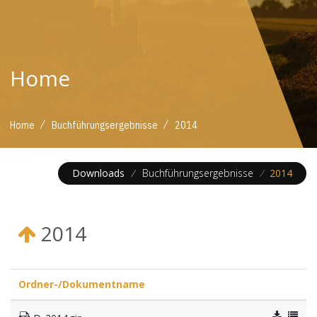
Home
/
/
Home
Buchführungsergebnisse
2014
Downloads
/
Buchführungsergebnisse
/
2014
2014
Ordner-/Dokumentname