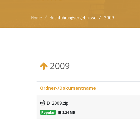
/
/
Home
Buchführungsergebnisse
2009
2009
Ordner-/Dokumentname
D_2009.zip
Popular
2.24 MB