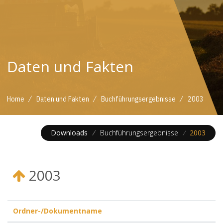
Daten und Fakten
/
/
/
Home
Daten und Fakten
Buchführungsergebnisse
2003
Downloads
/
Buchführungsergebnisse
/
2003
2003
Ordner-/Dokumentname