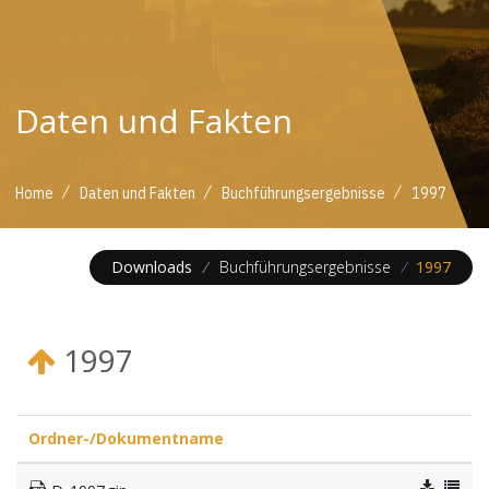
Daten und Fakten
/
/
/
Home
Daten und Fakten
Buchführungsergebnisse
1997
Downloads
/
Buchführungsergebnisse
/
1997
1997
Ordner-/Dokumentname