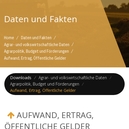
Daten und Fakten
/
/
Home
Daten und Fakten
/
Agrar- und volkswirtschaftliche Daten
/
Agrarpolitik, Budget und Förderungen
Aufwand, Ertrag, Öffentliche Gelder
Downloads
/
Agrar- und volkswirtschaftliche Daten
/
Agrarpolitik, Budget und Förderungen
/
Aufwand, Ertrag, Öffentliche Gelder
AUFWAND, ERTRAG,
ÖFFENTLICHE GELDER