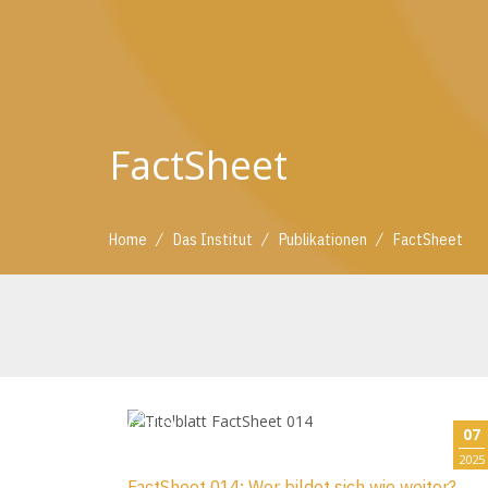
FactSheet
/
/
/
Home
Das Institut
Publikationen
FactSheet
07
2025
FactSheet 014: Wer bildet sich wie weiter?