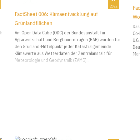
2022
Fac
FactSheet 006: Klimaentwicklung auf
Wor
Grünlandflächen
Das
ch
Am Open Data Cube (ODC) der Bundesanstalt für
Co-
Agrarwirtschaft und Bergbauernfragen (BAB) wurden für
U.G
den Grünland-Mittelpunkt jeder Katastralgemeinde
Deu
Klimawerte aus Wetterdaten der Zentralanstalt für
Men
Meteorologie und Geodynamik (ZAMG)...