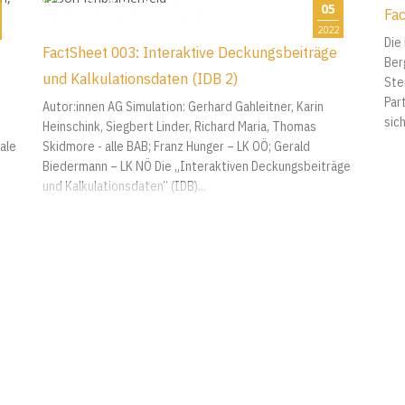
05
Fa
2022
Die
FactSheet 003: Interaktive Deckungsbeiträge
Ber
und Kalkulationsdaten (IDB 2)
Ste
Par
Autor:innen AG Simulation: Gerhard Gahleitner, Karin
sic
Heinschink, Siegbert Linder, Richard Maria, Thomas
ale
Skidmore - alle BAB; Franz Hunger – LK OÖ; Gerald
Biedermann – LK NÖ Die „Interaktiven Deckungsbeiträge
und Kalkulationsdaten“ (IDB)...