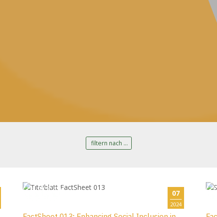
filtern nach ...
07
2024
FactSheet 013: Enhancing Social Inclusion in
Fac