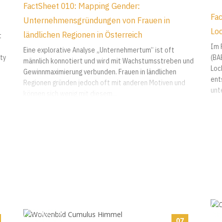
FactSheet 010: Mapping Gender:
Fa
Unternehmensgründungen von Frauen in
Lo
ländlichen Regionen in Österreich
t
Im 
Eine explorative Analyse „Unternehmertum“ ist oft
ity
(BA
männlich konnotiert und wird mit Wachstumsstreben und
Loc
Gewinnmaximierung verbunden. Frauen in ländlichen
ent
Regionen gründen jedoch oft mit anderen Motiven und
unte
können sich wenig mit diesem...
07