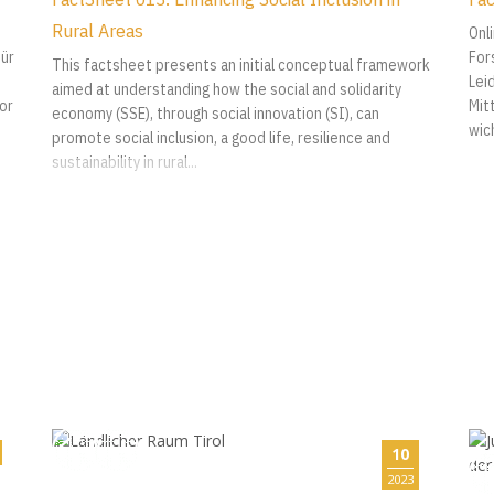
Rural Areas
Onl
für
For
This factsheet presents an initial conceptual framework
Leid
aimed at understanding how the social and solidarity
or
Mitt
economy (SSE), through social innovation (SI), can
wich
promote social inclusion, a good life, resilience and
sustainability in rural...
10
2023