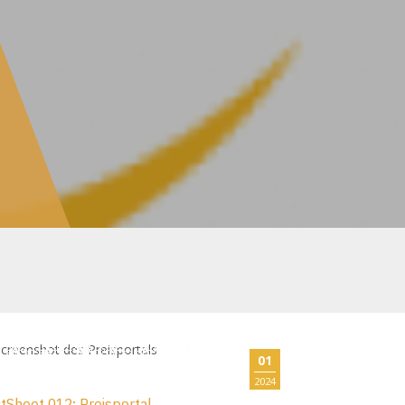
01
2024
tSheet 012: Preisportal