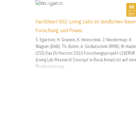
09
2021
FactSheet 002: Living Labs im ländlichen Rau
Forschung und Praxis
S. Egartner, H. Grüneis, K. Heinschink, J. Niedermayr, K.
Wagner (BAB); Th. Böhm, A. Sedlatschek (RMB); W. Haide
(ZSI) Das EU Horizon 2020 Forschungsprojekt LIVERUR
(Living Lab Research Concept in Rural Areas) ist auf ein
Modernisierung...