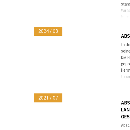
stan
Wirts
berec
2024 / 08
ABS
In d
seine
Die H
gepr
Herst
Innen
2021 / 07
ABS
LAN
GES
Absc