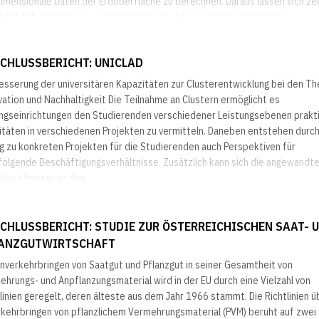
dimensionale Daten der Erdoberfläche zu berechnen. Daraus lassen sich ze
liche Informationen wie Vegetationsstrukturen, Vegetationshöhen,
ndeveränderungen und Gebäudehöhen ableiten. Die Prozessierung dieser 
derte bisher...
CHLUSSBERICHT: UNICLAD
esserung der universitären Kapazitäten zur Clusterentwicklung bei den T
ation und Nachhaltigkeit Die Teilnahme an Clustern ermöglicht es
ungseinrichtungen den Studierenden verschiedener Leistungsebenen prakt
vitäten in verschiedenen Projekten zu vermitteln. Daneben entstehen durc
g zu konkreten Projekten für die Studierenden auch Perspektiven für
folgende Beschäftigungsverhältnisse. Zusätzlich kann sich die angewandt
hung besser an den...
CHLUSSBERICHT: STUDIE ZUR ÖSTERREICHISCHEN SAAT- 
ANZGUTWIRTSCHAFT
Inverkehrbringen von Saatgut und Pflanzgut in seiner Gesamtheit von
hrungs- und Anpflanzungsmaterial wird in der EU durch eine Vielzahl von
linien geregelt, deren älteste aus dem Jahr 1966 stammt. Die Richtlinien ü
rkehrbringen von pflanzlichem Vermehrungsmaterial (PVM) beruht auf zwei 