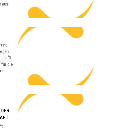
n aus
grund
iegen.
lles Öl
für die
gen
 DER
HAFT
ft