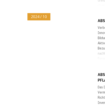
drei
räum
Gelä
erfor
2024 / 10
ABS
Verb
Innov
Bild
Akti
Bezu
nach
Forsc
ABS
PFL
Das 
Verme
Richt
Inve