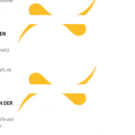
konomie
r
HEN
esetz
aft, im
N DER
arfe und
er