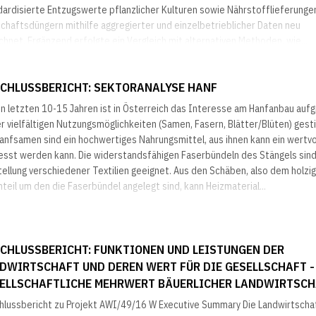
dardisierte Entzugswerte pflanzlicher Kulturen sowie Nährstofflieferunge
chaftsdüngern mithilfe aggregierter und einzelbetrieblicher Daten neu
hnet. Ergänzend erfolgte ein Vergleich mit alternativen Methoden, wie...
CHLUSSBERICHT: SEKTORANALYSE HANF
en letzten 10-15 Jahren ist in Österreich das Interesse am Hanfanbau auf
r vielfältigen Nutzungsmöglichkeiten (Samen, Fasern, Blätter/Blüten) gest
anfsamen sind ein hochwertiges Nahrungsmittel, aus ihnen kann ein wertvo
esst werden kann. Die widerstandsfähigen Faserbündeln des Stängels sind 
ellung verschiedener Textilien geeignet. Aus den Schäben, also dem holzi
teil um den die Faserbündel angelegt sind, kann Heizmaterial...
CHLUSSBERICHT: FUNKTIONEN UND LEISTUNGEN DER
DWIRTSCHAFT UND DEREN WERT FÜR DIE GESELLSCHAFT -
ELLSCHAFTLICHE MEHRWERT BÄUERLICHER LANDWIRTSC
hlussbericht zu Projekt AWI/49/16 W Executive Summary Die Landwirtscha