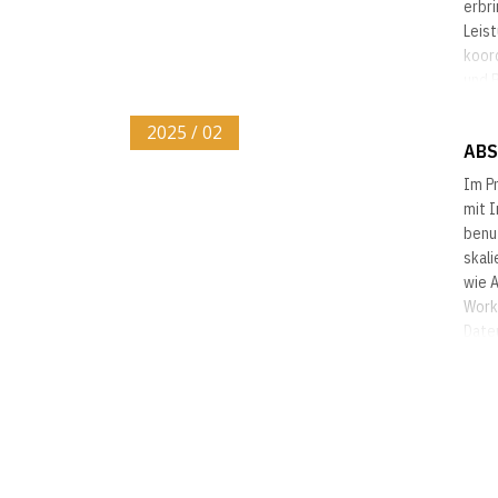
erbr
Leist
koor
und B
(UNI
waren
2025 / 02
ABS
Im P
mit 
benut
skali
wie 
Work
Daten