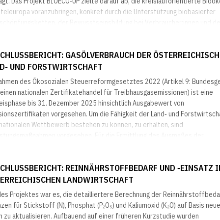
gt. Das Projekt BIOECO-UP zielte darauf ab, die kreislauforientierte Bioö
tteleuropa voranzubringen, konkret durch die Unterstützung biobasierter
schöpfungsketten, der Bewusstseinsbildung bei Verbraucher:innen und de
ltung des politischen Rahmens....
CHLUSSBERICHT: GASÖLVERBRAUCH DER ÖSTERREICHISC
D‐ UND FORSTWIRTSCHAFT
ahmen des Ökosozialen Steuerreformgesetztes 2022 (Artikel 9: Bundesg
einen nationalen Zertifikatehandel für Treibhausgasemissionen) ist eine
reisphase bis 31. Dezember 2025 hinsichtlich Ausgabewert von
ionszertifikaten vorgesehen. Um die Fähigkeit der Land‐ und Forstwirtsch
rnationalen Wettbewerb bestehen zu können, zu erhalten, sind
astungsmaßnahmen vorgesehen. Für die Ermittlung des Ausmaßes der
elastung ist ein pauschalierter Verbrauch...
CHLUSSBERICHT: REINNÄHRSTOFFBEDARF UND ‐EINSATZ I
ERREICHISCHEN LANDWIRTSCHAFT
des Projektes war es, die detailliertere Berechnung der Reinnährstoffbed
nzen für Stickstoff (N), Phosphat (P₂O₅) und Kaliumoxid (K₂O) auf Basis neu
n zu aktualisieren. Aufbauend auf einer früheren Kurzstudie wurden