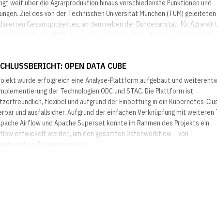
ingt weit über die Agrarproduktion hinaus verschiedenste Funktionen und
ungen. Ziel des von der Technischen Universität München (TUM) geleiteten
dinierten Gesamtprojektes, an dem neben der Bundesanstalt für Agrarwir
ergbauernfragen (BAB) als weitere Projektpartner die Freie Universität B
BZ) und das Norwegian Institute for Bioeconomy Research (NIBIO) beteili
, war es,...
CHLUSSBERICHT: OPEN DATA CUBE
rojekt wurde erfolgreich eine Analyse-Plattform aufgebaut und weiterentw
Implementierung der Technologien ODC und STAC. Die Plattform ist
zerfreundlich, flexibel und aufgrund der Einbettung in ein Kubernetes-Clu
erbar und ausfallsicher. Aufgrund der einfachen Verknüpfung mit weiteren
Apache Airflow und Apache Superset konnte im Rahmen des Projekts ein
flow entwickelt werden, um den gesamten Datenworkflow – von
integration, Datenanalyse bis...