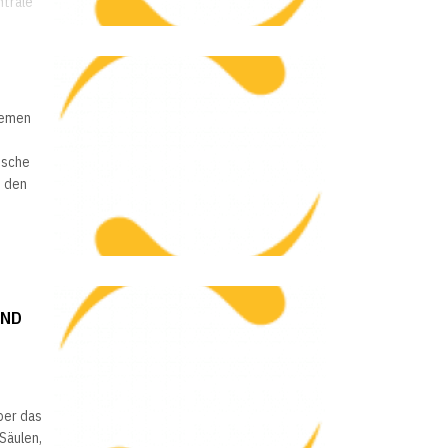
ntrale
Daten
hemen
ische
h den
e
UND
ber das
Säulen,