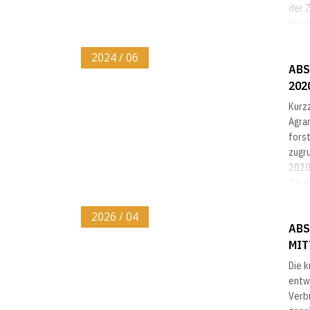
der Z
Hint
fragm
2024 / 06
ABS
202
Kurz
Agra
forst
zugr
2020
Agra
Anzah
2026 / 04
ABS
MIT
Die k
entw
Verb