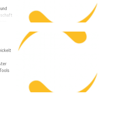
 und
tschaft
ozen
gt
ickelt
ster
 Tools