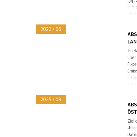
geprä
in Mi
Wert
Gesta
2022 / 06
ABS
LAN
Im R
über 
Fixp
Emiss
inte
Entl
Mehrb
2025 / 08
ABS
ÖST
Ziel 
‐bila
Date