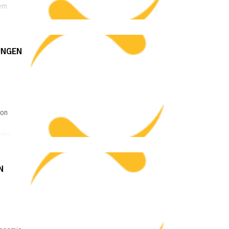
dem
UNGEN
von
 der
N