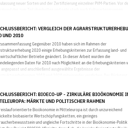
ulassung neuer Sorten und der Zertifizierung einzelner PVM-Partien. Vor 
ergrund der zum Teil überholten und sehr stark nach Kulturartengruppen
entierten...
CHLUSSBERICHT: VERGLEICH DER AGRARSTRUKTURERHEB
0 UND 2010
zusammenfassung Gegenüber 2010 haben sich im Rahmen der
rstrukturerhebung 2020 einige Erhebungskriterien zur Erfassung land- und
wirtschaftlicher Betriebe geändert. In dieser Arbeit wurden die
undeliegenden Daten für 2010 nach Möglichkeit an die Erhebungskriterien 
 angepasst und anschließend ausgewählte Ergebnisse der
rstrukturerhebungen 2010 und 2020 miteinander verglichen. Der Rückgang
l an land- und forstwirtschaftlichen Betrieben zwischen den...
CHLUSSBERICHT: BIOECO-UP - ZIRKULÄRE BIOÖKONOMIE I
TELEUROPA: MÄRKTE UND POLITISCHER RAHMEN
reislauforientierte Bioökonomie in Mitteleuropa ist durch unzureichend
ickelte biobasierte Wertschöpfungsketten, ein geringes
raucherbewusstsein und ungleiche Fortschritte in der Bioökonomie-Politik