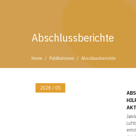
Abschlussberichte
/
/
Home
Publikationen
Abschlussberichte
2026 / 05
ABS
HIL
AKT
Jährl
Luftb
ents