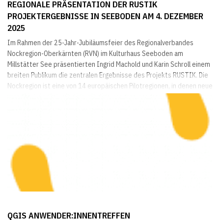
REGIONALE PRÄSENTATION DER RUSTIK
PROJEKTERGEBNISSE IN SEEBODEN AM 4. DEZEMBER
2025
Im Rahmen der 25-Jahr-Jubiläumsfeier des Regionalverbandes
Nockregion-Oberkärnten (RVN) im Kulturhaus Seeboden am
Millstätter See präsentierten Ingrid Machold und Karin Schroll einem
breiten Publikum die zentralen Ergebnisse des Projekts RUSTIK. Die
Nockregion ist eine von 14 europäischen Pilotregionen, in denen neue
Ansätze erprobt werden, um ländliche Räume in
Übergangsprozessen zu unterstützen – insbesondere durch die
Nutzung von Daten und deren Integration in regionale...
QGIS ANWENDER:INNENTREFFEN