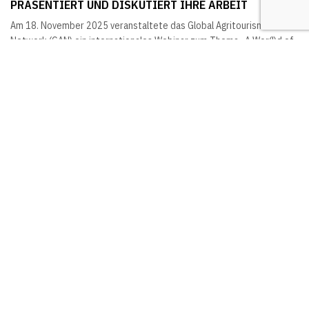
PRÄSENTIERT UND DISKUTIERT IHRE ARBEIT
Am 18. November 2025 veranstaltete das Global Agritourism
Network (GAN) ein internationales Webinar zum Thema „A Wor(l)d of
Agritourism: Definitions and Values Identified by the Global
Agritourism Network“. Ziel war es, einen international abgestimmten
Definitionsrahmen für Agritourismus vorzustellen, der Praxis,
Forschung und Politik weltweit als Orientierung dient. Über 90
Teilnehmer:innen nahmen daran teil. Nach einer Einführung durch Lisa
Chase stellten Carla Barbieri und Erika...
1
2
3
4
5
6
7
8
9
10