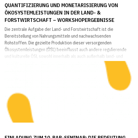
QUANTIFIZIERUNG UND MONETARISIERUNG VON
ÖKOSYSTEMLEISTUNGEN IN DER LAND- &
FORSTWIRTSCHAFT – WORKSHOPERGEBNISSE
Die zentrale Aufgabe der Land- und Forstwirtschaft ist die
Bereitstellung von Nahrungsmitteln und nachwachsenden
Rohstoffen. Die gezielte Produktion dieser versorgenden
Ökosystemleistungen (ÖSL) beeinflusst auch andere regulierende
und kulturelle ÖSL sowohl innerhalb als auch außerhalb land- und
forstwirtschaftlicher Landnutzungssysteme. Zur Internalisierung
dieser externen Effekte werden politische Instrumente wie z.B.
Agrarumweltprogramme eingesetzt. Deren dominierende
Ausprägung...
EINLADUNG ZUM 10. BAB-SEMINAR: DIE BEDEUTUNG