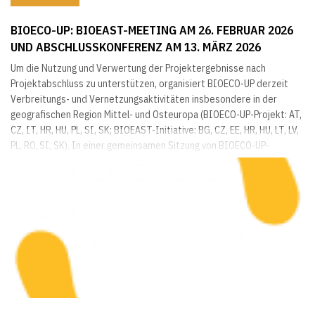
BIOECO-UP: BIOEAST-MEETING AM 26. FEBRUAR 2026
UND ABSCHLUSSKONFERENZ AM 13. MÄRZ 2026
Um die Nutzung und Verwertung der Projektergebnisse nach
Projektabschluss zu unterstützen, organisiert BIOECO-UP derzeit
Verbreitungs- und Vernetzungsaktivitäten insbesondere in der
geografischen Region Mittel- und Osteuropa (BIOECO-UP-Projekt: AT,
CZ, IT, HR, HU, PL, SI, SK; BIOEAST-Initiative: BG, CZ, EE, HR, HU, LT, LV,
PL, RO, SI, SK). In einer gemeinsamen Sitzung von BIOECO-UP-
BIOEAST (26.02.2026, online) präsentierte die Bundesanstalt für
Agrarwirtschaft und Bergbauernfragen...