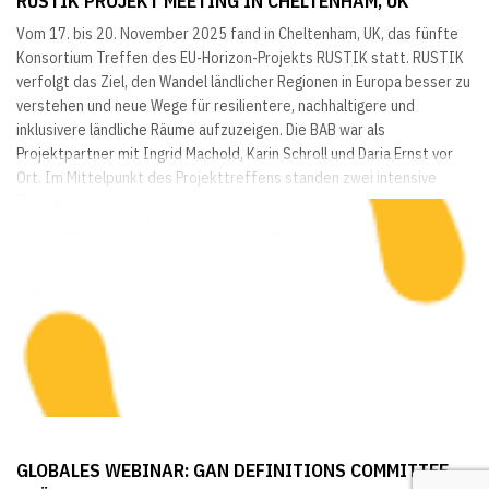
RUSTIK PROJEKT MEETING IN CHELTENHAM, UK
Vom 17. bis 20. November 2025 fand in Cheltenham, UK, das fünfte
Konsortium Treffen des EU-Horizon-Projekts RUSTIK statt. RUSTIK
verfolgt das Ziel, den Wandel ländlicher Regionen in Europa besser zu
verstehen und neue Wege für resilientere, nachhaltigere und
inklusivere ländliche Räume aufzuzeigen. Die BAB war als
Projektpartner mit Ingrid Machold, Karin Schroll und Daria Ernst vor
Ort. Im Mittelpunkt des Projekttreffens standen zwei intensive
Tage, an denen vier thematische Workshops...
GLOBALES WEBINAR: GAN DEFINITIONS COMMITTEE