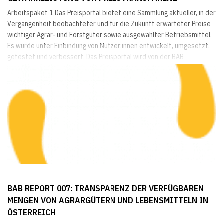
Arbeitspaket 1 Das Preisportal bietet eine Sammlung aktueller, in der
Vergangenheit beobachteter und für die Zukunft erwarteter Preise
wichtiger Agrar- und Forstgüter sowie ausgewählter Betriebsmittel.
Es wurde unter Einbindung von Nutzer:innen entwickelt, umgesetzt,
getestet und verbessert. Das Preisportal wird von der BAB
bereitgestellt und gewartet sowie seitens der beteiligten
Organisationen (AMA, BAB, LK Niederösterreich, LK Österreich, LK
Steiermark, WIFO) mit Daten befüllt. Auch...
BAB REPORT 007: TRANSPARENZ DER VERFÜGBAREN
MENGEN VON AGRARGÜTERN UND LEBENSMITTELN IN
ÖSTERREICH