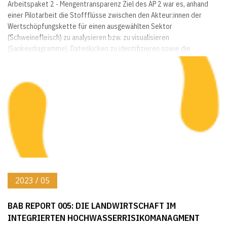
Arbeitspaket 2 - Mengentransparenz Ziel des AP 2 war es, anhand
einer Pilotarbeit die Stoffflüsse zwischen den Akteur:innen der
Wertschöpfungskette für einen ausgewählten Sektor
(Schweinefleisch) zu analysieren bzw. zu visualisieren
(Sankeydiagramme), Datenlücken zu identifizieren sowie die
Übertragbarkeit der Darstellungsform auf andere Sektoren zu
prüfen. Ausgangspunkt dafür war die mengenmäßige Betrachtung
der Stoffflüsse. Darauf aufbauend wurden auch Überlegungen zur...
2023 / 05
BAB REPORT 005: DIE LANDWIRTSCHAFT IM
INTEGRIERTEN HOCHWASSERRISIKOMANAGMENT