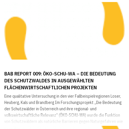
Förderfälle und -summen) Frauen und Männer in den VHA 4.1.1 –
„Investitionen in die...
BAB REPORT 009: ÖKO-SCHU-WA – DIE BEDEUTUNG
DES SCHUTZWALDES IN AUSGEWÄHLTEN
FLÄCHENWIRTSCHAFTLICHEN PROJEKTEN
Eine qualitative Untersuchung in den vier Fallbeispielregionen Loser,
Heuberg, Kals und Brandberg Im Forschungsprojekt „Die Bedeutung
der Schutzwälder in Österreich und ihre regional- und
volkswirtschaftliche Relevanz“ (ÖKO-SCHU-WA) wurde die Funktion
von Schutzwäldern als natürliche Barrieren gegen Naturgefahren wie
Lawinen, Steinschlag und Rutschungen untersucht. Im Zentrum der