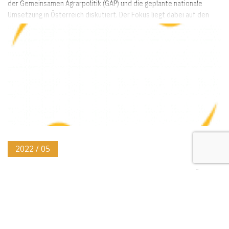
der Gemeinsamen Agrarpolitik (GAP) und die geplante nationale
Umsetzung in Österreich diskutiert. Der Fokus liegt dabei auf den
direkten Auswirkungen der Umverteilungszahlung auf die
landwirtschaftlichen Betriebe in Österreich aus...
2022 / 05
FACTSHEET 003: INTERAKTIVE DECKUNGSBEITRÄGE
UND KALKULATIONSDATEN (IDB 2)
Autor:innen AG Simulation: Gerhard Gahleitner, Karin Heinschink,
Siegbert Linder, Richard Maria, Thomas Skidmore - alle BAB; Franz
Hunger – LK OÖ; Gerald Biedermann – LK NÖ Die „Interaktiven