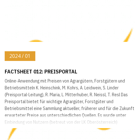
2024 / 01
FACTSHEET 012: PREISPORTAL
Online-Anwendung mit Preisen von Agrargütern, Forstgütern und
Betriebsmitteln K. Heinschink, M. Kohrs, A. Leidwein, S. Linder
(Preisportal-Leitung), R. Maria, L. Mitterhuber, R. Neissl, T. Resl Das
Preisportal bietet für wichtige Agrargüter, Forstgüter und
Betriebsmittel eine Sammlung aktueller, früherer und für die Zukunft
erwarteter Preise aus unterschiedlichen Quellen. Es wurde unter
Einbindung von Nutzern (betreut von der LK Oberösterreich)
entwickelt, umgesetzt, getestet und...