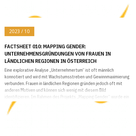
2023 / 10
FACTSHEET 010: MAPPING GENDER:
UNTERNEHMENSGRÜNDUNGEN VON FRAUEN IN
LÄNDLICHEN REGIONEN IN ÖSTERREICH
Eine explorative Analyse „Unternehmertum“ ist oft männlich
konnotiert und wird mit Wachstumsstreben und Gewinnmaximierung
verbunden. Frauen in ländlichen Regionen gründen jedoch oft mit
anderen Motiven und können sich wenig mit diesem Bild
identifizieren. Im Rahmen des Projekts „Mapping Gender“ wurde ein
Blick auf die Unternehmensgründungen von Frauen im ländlichen
Raum geworfen und es zeigt sich, dass diese zwar weniger sichtbar
sind, aber äußerst vielfältig und relevant...