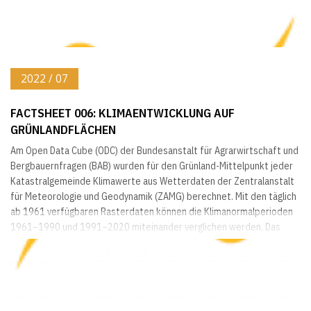
2022 / 07
FACTSHEET 006: KLIMAENTWICKLUNG AUF
GRÜNLANDFLÄCHEN
Am Open Data Cube (ODC) der Bundesanstalt für Agrarwirtschaft und
Bergbauernfragen (BAB) wurden für den Grünland-Mittelpunkt jeder
Katastralgemeinde Klimawerte aus Wetterdaten der Zentralanstalt
für Meteorologie und Geodynamik (ZAMG) berechnet. Mit den täglich
ab 1961 verfügbaren Rasterdaten können die Klimanormalperioden
1961–1990 und 1991–2020 miteinander verglichen werden. Das
vorliegende Factsheet erläutert die Methodik und präsentiert als
Ergebnis die Veränderung einzelner...