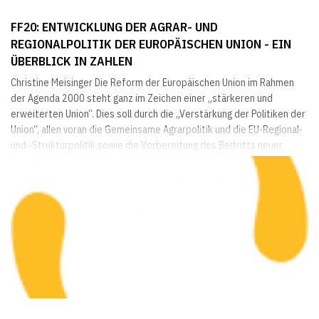
FF20: ENTWICKLUNG DER AGRAR- UND
REGIONALPOLITIK DER EUROPÄISCHEN UNION - EIN
ÜBERBLICK IN ZAHLEN
Christine Meisinger Die Reform der Europäischen Union im Rahmen
der Agenda 2000 steht ganz im Zeichen einer „stärkeren und
erweiterten Union“. Dies soll durch die „Verstärkung der Politiken der
Union“, allen voran die Gemeinsame Agrarpolitik und die EU-Regional-
und -Strukturpolitik sowie die Vorbereitung des Beitritts neuer
Mitglieder ab frühestens 2002 erreicht werden. Ein strikter
Finanzrahmen gibt den Spielraum für die Planungsperiode 2000-2006
vor. Im Rahmen ihrer...