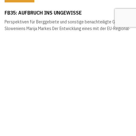
FB35: AUFBRUCH INS UNGEWISSE
Perspektiven für Berggebiete und sonstige benachteiligte Gebiete
Sloweniens Marija Markes Der Entwicklung eines mit der EU-Regional-
und Agrarstrukturpolitik konformen Förderungskonzeptes für
Berggebiete und sonstige benachteiligte Gebiete wird seit dem
politischen Umbruch in Slowenien eine große Bedeutung
zugemessen. Ziel dieses Forschungsprojektes war es daher, die
Wirtschaftssituation der benachteiligten Gebiete Sloweniens, deren
historische Entwicklung, die Situation der...