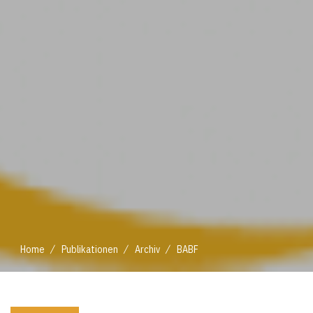
/
/
/
Home
Publikationen
Archiv
BABF