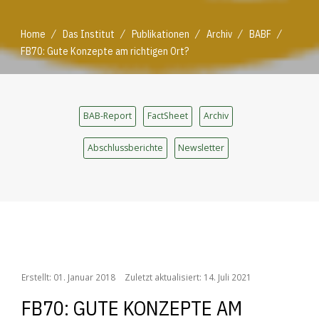
/
/
/
/
/
Home
Das Institut
Publikationen
Archiv
BABF
FB70: Gute Konzepte am richtigen Ort?
BAB-Report
FactSheet
Archiv
Abschlussberichte
Newsletter
/
/
/
/
/
Home
Das Institut
Publikationen
Archiv
BABF
FB70: Gute Konzepte am richtigen Ort?
Erstellt: 01. Januar 2018
Zuletzt aktualisiert: 14. Juli 2021
FB70: GUTE KONZEPTE AM